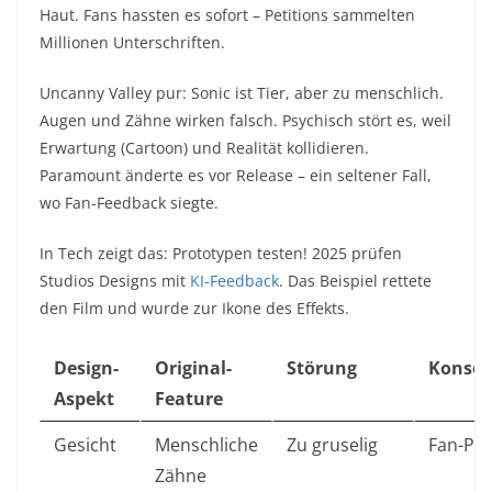
Haut. Fans hassten es sofort – Petitions sammelten
Millionen Unterschriften.​
Uncanny Valley pur: Sonic ist Tier, aber zu menschlich.
Augen und Zähne wirken falsch. Psychisch stört es, weil
Erwartung (Cartoon) und Realität kollidieren.
Paramount änderte es vor Release – ein seltener Fall,
wo Fan-Feedback siegte.​
In Tech zeigt das: Prototypen testen! 2025 prüfen
Studios Designs mit
KI-Feedback
. Das Beispiel rettete
den Film und wurde zur Ikone des Effekts.​
Design-
Original-
Störung
Konse
Aspekt
Feature
Gesicht
Menschliche
Zu gruselig
Fan-Pro
Zähne