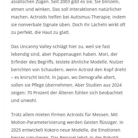
asiatischen Zügen. Seit 2003 gibt es sie. Sie blinzeln,
atmen und winken. Das soll Interaktionen natürlicher
machen. Actroids helfen bei Autismus-Therapie, indem
sie nonverbale Signale üben. Doch ihr Lächeln wirkt oft
zu perfekt, die Haut zu glatt.​
Das Uncanny Valley schlägt hier zu, weil sie fast
lebendig sind, aber Puppenaugen haben. Mori, der
Erfinder des Begriffs, testete ähnliche Modelle. Nutzer
berichten von Schaudern, wenn Actroid den Kopf dreht
– es knirscht leicht. In Japan, wo Demografie altert,
sollen sie Pflege übernehmen. Aber Studien aus 2024
zeigen: 70 Prozent der Älteren fühlen sich beobachtet
und unwohl.​
Trotz allem mieten Firmen Actroids für Messen. Mit
Motion-Parameterisierung werden Gesten flüssiger. In
2025 entwickelt Kokoro neue Modelle, die Emotionen
besser simulieren. Das Beispiel lehrt: In der Robotik