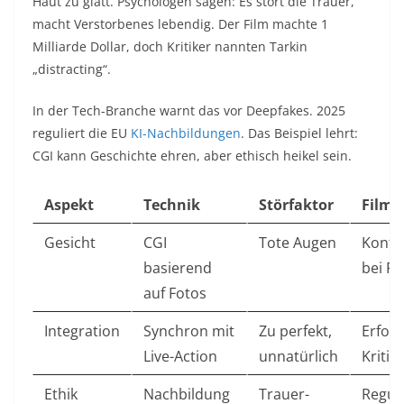
Haut zu glatt. Psychologen sagen: Es stört die Trauer,
macht Verstorbenes lebendig. Der Film machte 1
Milliarde Dollar, doch Kritiker nannten Tarkin
„distracting“.​
In der Tech-Branche warnt das vor Deepfakes. 2025
reguliert die EU
KI-Nachbildungen
. Das Beispiel lehrt:
CGI kann Geschichte ehren, aber ethisch heikel sein.​
Aspekt
Technik
Störfaktor
Film-
Gesicht
CGI
Tote Augen
Kontr
basierend
bei Fan
auf Fotos
Integration
Synchron mit
Zu perfekt,
Erfolg
Live-Action
unnatürlich
Kritik ​
Ethik
Nachbildung
Trauer-
Regul