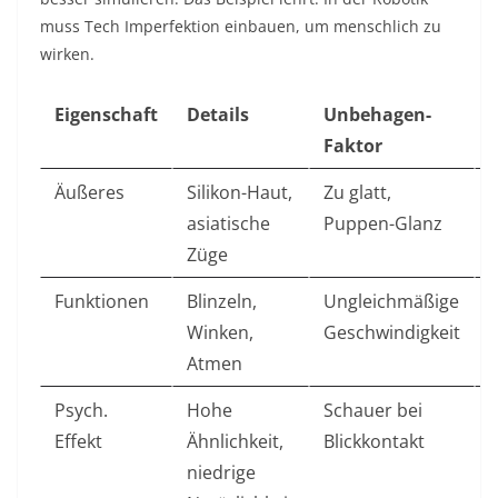
muss Tech Imperfektion einbauen, um menschlich zu
wirken.​
Eigenschaft
Details
Unbehagen-
Faktor
Äußeres
Silikon-Haut,
Zu glatt,
T
asiatische
Puppen-Glanz
A
Züge
Funktionen
Blinzeln,
Ungleichmäßige
P
Winken,
Geschwindigkeit
Atmen
Psych.
Hohe
Schauer bei
Effekt
Ähnlichkeit,
Blickkontakt
Ä
niedrige