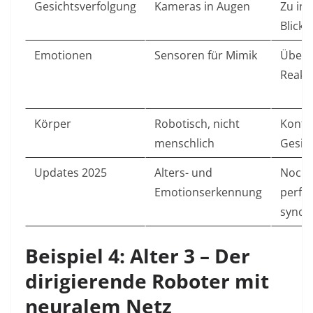
Gesichtsverfolgung
Kameras in Augen
Zu int
Blick
Emotionen
Sensoren für Mimik
Übert
Reakt
Körper
Robotisch, nicht
Kontr
menschlich
Gesic
Updates 2025
Alters- und
Noch 
Emotionserkennung
perfek
synch
Beispiel 4: Alter 3 – Der
dirigierende Roboter mit
neuralem Netz