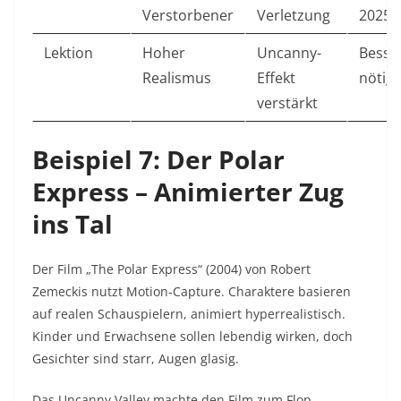
Verstorbener
Verletzung
2025 ​
Lektion
Hoher
Uncanny-
Besse
Realismus
Effekt
nötig ​
verstärkt
Beispiel 7: Der Polar
Express – Animierter Zug
ins Tal
Der Film „The Polar Express“ (2004) von Robert
Zemeckis nutzt Motion-Capture. Charaktere basieren
auf realen Schauspielern, animiert hyperrealistisch.
Kinder und Erwachsene sollen lebendig wirken, doch
Gesichter sind starr, Augen glasig.​
Das Uncanny Valley machte den Film zum Flop.