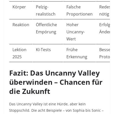
Körper
Pelzig-
Falsche
Redesi
realistisch
Proportionen
nötig ​
Reaktion
Öffentliche
Hoher
Erfolg 
Empörung
Uncanny-
Änderun
Wert
Lektion
KI-Tests
Frühe
Besser
2025
Erkennung
Prototy
Fazit: Das Uncanny Valley
überwinden – Chancen für
die Zukunft
Das Uncanny Valley ist eine Hürde, aber kein
Stoppschild. Die acht Beispiele – von Sophia bis Sonic –