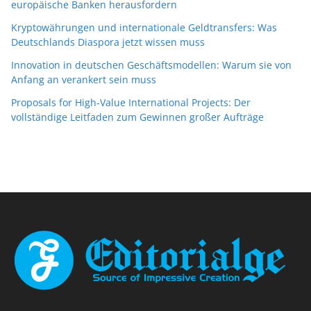
europäische Banken herausfordern
Kryptowährungen und internationale Geldtransfers: Was
Deutschlands Diaspora jetzt wissen muss
Innovation in deutschen Geschäftsmodellen: Warum sie von
Anfang an verankert sein muss
Proposals for High-Value International Projects: Der
vollständige Leitfaden zum Gewinnen großer Aufträge