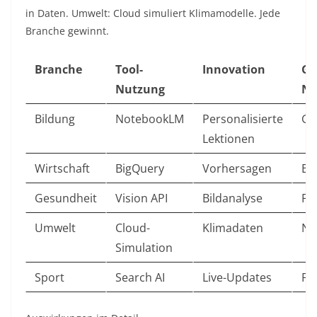
in Daten. Umwelt: Cloud simuliert Klimamodelle. Jede
Branche gewinnt.
Branche
Tool-
Innovation
Ge
Nutzung
Nu
Bildung
NotebookLM
Personalisierte
Gl
Lektionen
Wirtschaft
BigQuery
Vorhersagen
Ef
Gesundheit
Vision API
Bildanalyse
Fr
Umwelt
Cloud-
Klimadaten
Na
Simulation
Sport
Search AI
Live-Updates
Fa