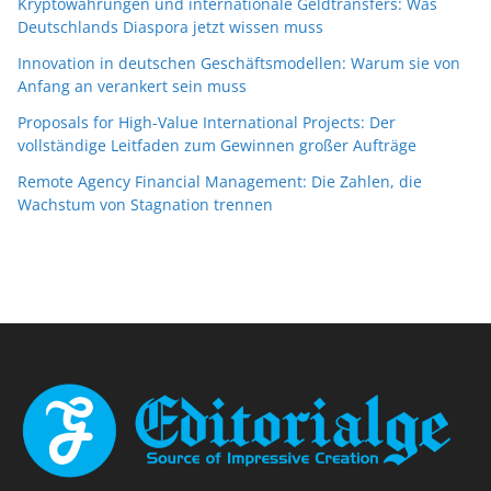
Kryptowährungen und internationale Geldtransfers: Was
Deutschlands Diaspora jetzt wissen muss
Innovation in deutschen Geschäftsmodellen: Warum sie von
Anfang an verankert sein muss
Proposals for High-Value International Projects: Der
vollständige Leitfaden zum Gewinnen großer Aufträge
Remote Agency Financial Management: Die Zahlen, die
Wachstum von Stagnation trennen