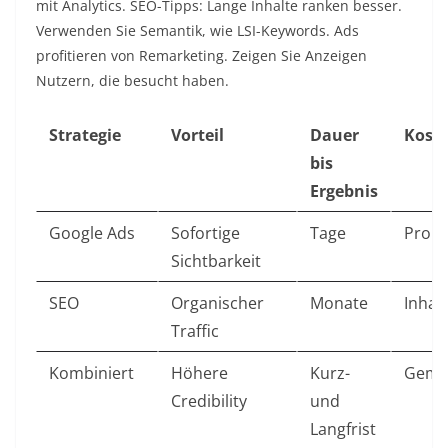
mit Analytics. SEO-Tipps: Lange Inhalte ranken besser.
Verwenden Sie Semantik, wie LSI-Keywords. Ads
profitieren von Remarketing. Zeigen Sie Anzeigen
Nutzern, die besucht haben.
Strategie
Vorteil
Dauer
Kost
bis
Ergebnis
Google Ads
Sofortige
Tage
Pro Kl
Sichtbarkeit
SEO
Organischer
Monate
Inhal
Traffic
Kombiniert
Höhere
Kurz-
Gemi
Credibility
und
Langfrist