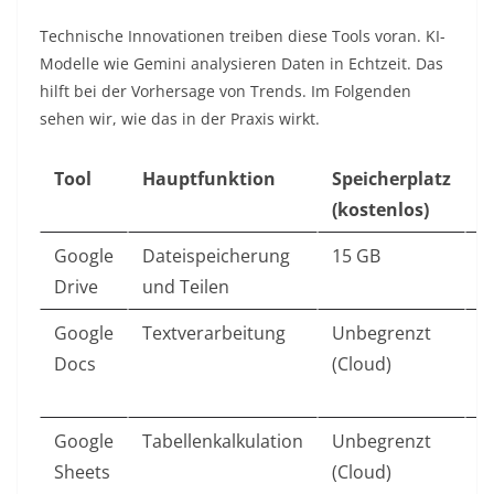
Technische Innovationen treiben diese Tools voran. KI-
Modelle wie Gemini analysieren Daten in Echtzeit. Das
hilft bei der Vorhersage von Trends. Im Folgenden
sehen wir, wie das in der Praxis wirkt.
Tool
Hauptfunktion
Speicherplatz
I
(kostenlos)
Google
Dateispeicherung
15 GB
M
Drive
und Teilen
S
Google
Textverarbeitung
Unbegrenzt
R
Docs
(Cloud)
B
m
Google
Tabellenkalkulation
Unbegrenzt
A
Sheets
(Cloud)
F