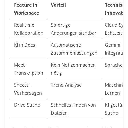
Feature in
Vorteil
Technisch
Workspace
Innovatio
Real-time
Sofortige
Cloud-Sync
Kollaboration
Änderungen sichtbar
Echtzeit
KI in Docs
Automatische
Gemini-
Zusammenfassungen
Integratio
Meet-
Kein Notizenmachen
Spracherk
Transkription
nötig
Sheets-
Trend-Analyse
Maschinell
Vorhersagen
Lernen
Drive-Suche
Schnelles Finden von
KI-gestütz
Dateien
Suche