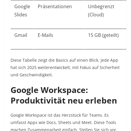
Google
Präsentationen
Unbegrenzt
B
Slides
(Cloud)
V
I
Gmail
E-Mails
15 GB (geteilt)
K
C
Diese Tabelle zeigt die Basics auf einen Blick. Jede App
hat sich 2025 weiterentwickelt, mit Fokus auf Sicherheit
und Geschwindigkeit.​
Google Workspace:
Produktivität neu erleben
Google Workspace ist das Herzstück für Teams. Es
umfasst Apps wie Docs, Sheets und Meet. Diese Tools
machen Zusammenarbeit einfach. Stellen Sie sich vor,