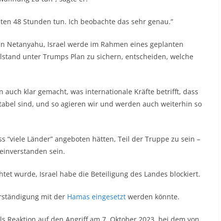
sten 48 Stunden tun. Ich beobachte das sehr genau.”
min Netanyahu, Israel werde im Rahmen eines geplanten
llstand unter Trumps Plan zu sichern, entscheiden, welche
 auch klar gemacht, was internationale Kräfte betrifft, dass
ptabel sind, und so agieren wir und werden auch weiterhin so
 “viele Länder” angeboten hätten, Teil der Truppe zu sein –
einverstanden sein.
htet wurde, Israel habe die Beteiligung des Landes blockiert.
erständigung mit der
Hamas eingesetzt
werden könnte.
 als Reaktion auf den Angriff am 7. Oktober 2023, bei dem von