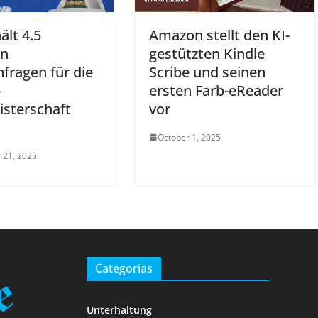
ält 4.5
Amazon stellt den KI-
en
gestützten Kindle
nfragen für die
Scribe und seinen
-
ersten Farb-eReader
sterschaft
vor
October 1, 2025
 21, 2025
Categorias
Unterhaltung