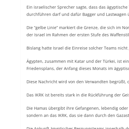
Ein israelischer Sprecher sagte, dass das ägyptis
durchführen darf und dafür Bagger und Lastwagen üb
Die “gelbe Linie” markiert die Grenze, die sich im 
der Israel im Rahmen der ersten Stufe des Waffenst
Bislang hatte Israel die Einreise solcher Teams nich
Ägypten, zusammen mit Katar und der Türkei, ist ei
Friedensplans, der Anfang dieses Monats im ägypti
Diese Nachricht wird von den Verwandten begrüßt, 
Das IKRK ist bereits stark in die Rückführung der Geis
Die Hamas übergibt ihre Gefangenen, lebendig oder tot
sondern an das IKRK, das sie dann durch den Gazastr
Die Ankunft ägyptischer Bergungsteams innerhalb de