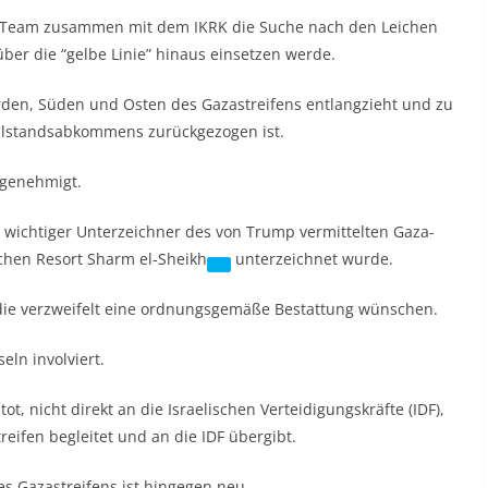
che Team zusammen mit dem IKRK die Suche nach den Leichen
er die “gelbe Linie” hinaus einsetzen werde.
Norden, Süden und Osten des Gazastreifens entlangzieht und zu
illstandsabkommens zurückgezogen ist.
t genehmigt.
n wichtiger Unterzeichner des von Trump vermittelten Gaza-
schen Resort
Sharm el-Sheikh
unterzeichnet wurde.
die verzweifelt eine ordnungsgemäße Bestattung wünschen.
eln involviert.
, nicht direkt an die Israelischen Verteidigungskräfte (IDF),
eifen begleitet und an die IDF übergibt.
s Gazastreifens ist hingegen neu.