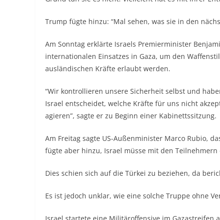
Trump fügte hinzu: “Mal sehen, was sie in den näch
Am Sonntag erklärte Israels Premierminister Benja
internationalen Einsatzes in Gaza, um den Waffensti
ausländischen Kräfte erlaubt werden.
“Wir kontrollieren unsere Sicherheit selbst und haben
Israel entscheidet, welche Kräfte für uns nicht akze
agieren”, sagte er zu Beginn einer Kabinettssitzung.
Am Freitag sagte US-Außenminister Marco Rubio, dass
fügte aber hinzu, Israel müsse mit den Teilnehmern 
Dies schien sich auf die Türkei zu beziehen, da beric
Es ist jedoch unklar, wie eine solche Truppe ohne V
Israel startete eine Militäroffensive im Gazastreifen