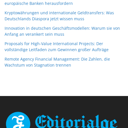
europäische Banken herausfordern
Kryptowährungen und internationale Geldtransfers: Was
Deutschlands Diaspora jetzt wissen muss
Innovation in deutschen Geschäftsmodellen: Warum sie von
Anfang an verankert sein muss
Proposals for High-Value International Projects: Der
vollständige Leitfaden zum Gewinnen großer Aufträge
Remote Agency Financial Management: Die Zahlen, die
Wachstum von Stagnation trennen