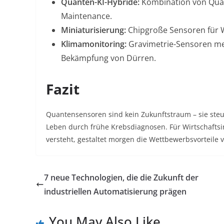
Quanten-KI-Hybride:
Kombination von Quan
Maintenance
.
Miniaturisierung:
Chipgroße Sensoren für W
Klimamonitoring:
Gravimetrie-Sensoren m
Bekämpfung von Dürren
.
Fazit
Quantensensoren sind kein Zukunftstraum – sie steue
Leben durch frühe Krebsdiagnosen. Für Wirtschaftsi
versteht, gestaltet morgen die Wettbewerbsvorteile
7 neue Technologien, die die Zukunft der
industriellen Automatisierung prägen
You May Also Like