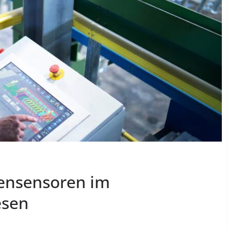
tensensoren im
esen