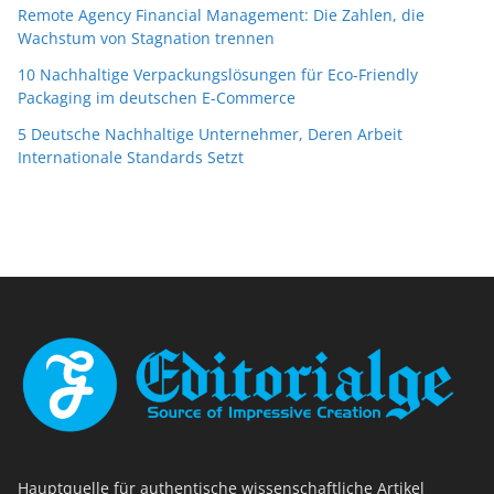
Remote Agency Financial Management: Die Zahlen, die
Wachstum von Stagnation trennen
10 Nachhaltige Verpackungslösungen für Eco-Friendly
Packaging im deutschen E-Commerce
5 Deutsche Nachhaltige Unternehmer, Deren Arbeit
Internationale Standards Setzt
Hauptquelle für authentische wissenschaftliche Artikel