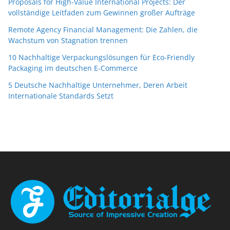
Proposals for High-Value International Projects: Der
vollständige Leitfaden zum Gewinnen großer Aufträge
Remote Agency Financial Management: Die Zahlen, die
Wachstum von Stagnation trennen
10 Nachhaltige Verpackungslösungen für Eco-Friendly
Packaging im deutschen E-Commerce
5 Deutsche Nachhaltige Unternehmer, Deren Arbeit
Internationale Standards Setzt