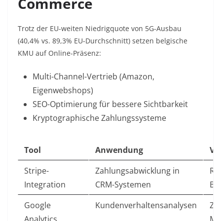
Commerce
Trotz der EU-weiten Niedrigquote von 5G-Ausbau
(40,4% vs. 89,3% EU-Durchschnitt) setzen belgische
KMU auf Online-Präsenz:
Multi-Channel-Vertrieb
(Amazon,
Eigenwebshops)
SEO-Optimierung
für bessere Sichtbarkeit
Kryptographische Zahlungssysteme
Tool
Anwendung
Vor
Stripe-
Zahlungsabwicklung in
Re
Integration
CRM-Systemen
Be
Google
Kundenverhaltensanalysen
Zi
Analytics
Ma