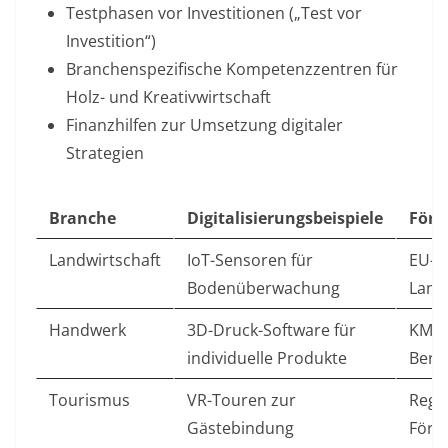
Testphasen vor Investitionen
(„Test vor
Investition“)
Branchenspezifische Kompetenzzentren
für
Holz- und Kreativwirtschaft
Finanzhilfen
zur Umsetzung digitaler
Strategien
Branche
Digitalisierungsbeispiele
Förd
Landwirtschaft
IoT-Sensoren für
EU-
Bodenüberwachung
Land
Handwerk
3D-Druck-Software für
KMU.
individuelle Produkte
Bera
Tourismus
VR-Touren zur
Regi
Gästebindung
Förd