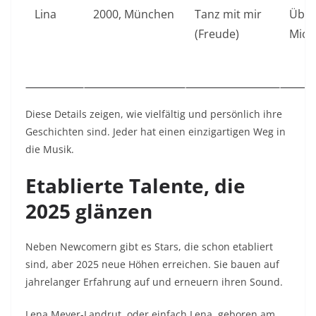
Lina
2000, München
Tanz mit mir
Über
(Freude)
Mio.
Diese Details zeigen, wie vielfältig und persönlich ihre
Geschichten sind. Jeder hat einen einzigartigen Weg in
die Musik.
Etablierte Talente, die
2025 glänzen
Neben Newcomern gibt es Stars, die schon etabliert
sind, aber 2025 neue Höhen erreichen. Sie bauen auf
jahrelanger Erfahrung auf und erneuern ihren Sound.
Lena Meyer-Landrut
, oder einfach Lena, geboren am