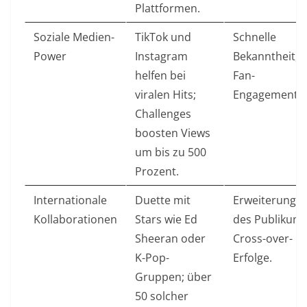
Plattformen.
Soziale Medien-
TikTok und
Schnelle
Power
Instagram
Bekanntheit,
helfen bei
Fan-
viralen Hits;
Engagement.
Challenges
boosten Views
um bis zu 500
Prozent.
Internationale
Duette mit
Erweiterung
Kollaborationen
Stars wie Ed
des Publikums
Sheeran oder
Cross-over-
K-Pop-
Erfolge.
Gruppen; über
50 solcher