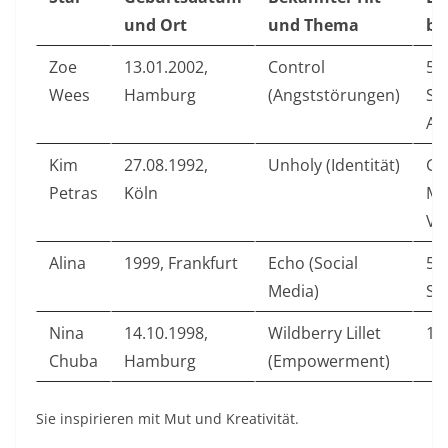
und Ort
und Thema
bi
Zoe
13.01.2002,
Control
50
Wees
Hamburg
(Angststörungen)
St
Aw
Kim
27.08.1992,
Unholy (Identität)
Gr
Petras
Köln
Mi
Vi
Alina
1999, Frankfurt
Echo (Social
50
Media)
St
Nina
14.10.1998,
Wildberry Lillet
15
Chuba
Hamburg
(Empowerment)
Sie inspirieren mit Mut und Kreativität.