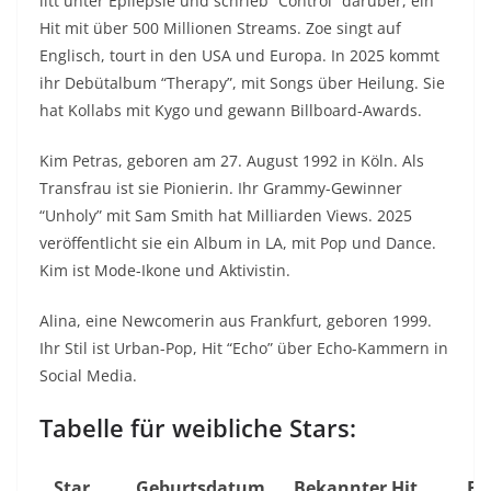
litt unter Epilepsie und schrieb “Control” darüber, ein
Hit mit über 500 Millionen Streams. Zoe singt auf
Englisch, tourt in den USA und Europa. In 2025 kommt
ihr Debütalbum “Therapy”, mit Songs über Heilung. Sie
hat Kollabs mit Kygo und gewann Billboard-Awards.
Kim Petras
, geboren am 27. August 1992 in Köln. Als
Transfrau ist sie Pionierin. Ihr Grammy-Gewinner
“Unholy” mit Sam Smith hat Milliarden Views. 2025
veröffentlicht sie ein Album in LA, mit Pop und Dance.
Kim ist Mode-Ikone und Aktivistin.
Alina
, eine Newcomerin aus Frankfurt, geboren 1999.
Ihr Stil ist Urban-Pop, Hit “Echo” über Echo-Kammern in
Social Media.
Tabelle für weibliche Stars:
Star
Geburtsdatum
Bekannter Hit
Er