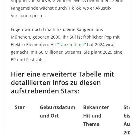
Support von Stars wie Wincent Weiss bekommen. Seine
Fangemeinde wächst durch TikTok, wo er Akustik-
Versionen postet.
Fügen wir noch Lina hinzu, eine Sängerin aus
München, geboren 2000. Ihr Stil ist fröhlicher Pop mit
Elektro-Elementen. Hit “
Tanz mit mir
” hat 2024 viral
gemacht, mit 60 Millionen Streams. Sie plant 2025 eine
EP und Festivals.
Hier eine erweiterte Tabelle mit
detaillierten Infos zu diesen
aufstrebenden Stars:
Star
Geburtsdatum
Bekannter
Stre
und Ort
Hit und
bis
Thema
Augu
2025