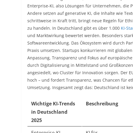
Enterprise-KI, also Lösungen für Unternehmen, die 
Andere setzen auf generative KI, die Inhalte wie Texte
schrittweise in Kraft tritt, bringt neue Regeln für E
zu handeln. In Deutschland gibt es über 1.000
KI-Sta
und Marktwirkung bewertet werden. Besonders stark
Softwareentwicklung. Das Ökosystem wird durch Partn
Praxis umsetzen. Startups konkurrieren mit globalen 
Anpassung, Transparenz und Fokus auf europäische W
durch Digitalisierung in Mittelstand und Großkonzer
angesiedelt, wo Cluster für Innovation sorgen. Der EU 
hoch – und fordert Transparenz, was Chancen für et
Umsetzung. Insgesamt zeigt das: Deutschland ist kei
Wichtige KI-Trends
Beschreibung
in Deutschland
2025
Enterprise-KI
KI für