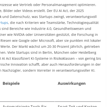
Prozesse wie Vertrieb oder Personalmanagement optimieren.
, Bilder oder Videos erstellt. Der EU AI Act, der 2025
thik und Datenschutz, was Startups zwingt, verantwortungsvoll
rtups
, die nach Kriterien wie Teamstärke, Technologiequalität
 sind Bereiche wie Industrie 4.0, Gesundheitswesen und
er wie NVIDIA oder Universitäten gestützt, die Forschung in
Riesen wie Google oder Microsoft, aber sie punkten mit lokaler
erte. Der Markt wächst um 20-30 Prozent jährlich, getrieben
nen. Viele Startups sind in Berlin, München oder Heidelberg
AI Act klassifiziert KI-Systeme in Risikoklassen – von gering bis
hische Innovation schafft, aber auch Herausforderungen in der
n Nachzügler, sondern Vorreiter in verantwortungsvoller KI.
Beispiele
Auswirkungen
Automatisierte Tools für
Spart Zeit und Kosten,