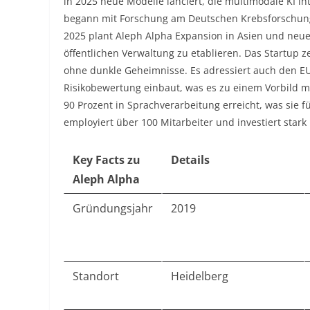
in 2025 neue Modelle lanciert, die multimodale KI in
begann mit Forschung am Deutschen Krebsforschungsz
2025 plant Aleph Alpha Expansion in Asien und neue
öffentlichen Verwaltung zu etablieren. Das Startup z
ohne dunkle Geheimnisse. Es adressiert auch den EU
Risikobewertung einbaut, was es zu einem Vorbild m
90 Prozent in Sprachverarbeitung erreicht, was sie 
employiert über 100 Mitarbeiter und investiert stark 
Key Facts zu
Details
Aleph Alpha
Gründungsjahr
2019
Standort
Heidelberg