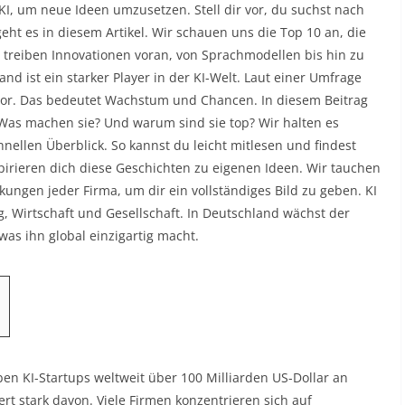
I, um neue Ideen umzusetzen. Stell dir vor, du suchst nach
ht es in diesem Artikel. Wir schauen uns die Top 10 an, die
 treiben Innovationen voran, von Sprachmodellen bis hin zu
d ist ein starker Player in der KI-Welt. Laut einer Umfrage
uvor. Das bedeutet Wachstum und Chancen. In diesem Beitrag
? Was machen sie? Und warum sind sie top? Wir halten es
hnellen Überblick. So kannst du leicht mitlesen und findest
inspirieren dich diese Geschichten zu eigenen Ideen. Wir tauchen
kungen jeder Firma, um dir ein vollständiges Bild zu geben. KI
tag, Wirtschaft und Gesellschaft. In Deutschland wächst der
 was ihn global einzigartig macht.
en KI-Startups weltweit über 100 Milliarden US-Dollar an
rt stark davon. Viele Firmen konzentrieren sich auf