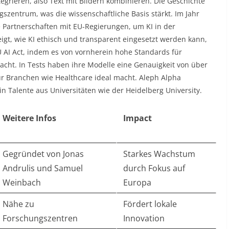
tegrieren, also Text mit Bildern kombinieren. Die Geschichte
entrum, was die wissenschaftliche Basis stärkt. Im Jahr
 Partnerschaften mit EU-Regierungen, um KI in der
eigt, wie KI ethisch und transparent eingesetzt werden kann,
 AI Act, indem es von vornherein hohe Standards für
acht. In Tests haben ihre Modelle eine Genauigkeit von über
für Branchen wie Healthcare ideal macht. Aleph Alpha
in Talente aus Universitäten wie der Heidelberg University.
Weitere Infos
Impact
Gegründet von Jonas
Starkes Wachstum
Andrulis und Samuel
durch Fokus auf
Weinbach
Europa
Nähe zu
Fördert lokale
Forschungszentren
Innovation