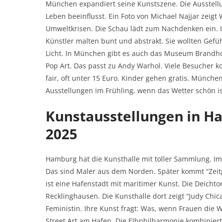
München expandiert seine Kunstszene. Die Ausstellung
Leben beeinflusst. Ein Foto von Michael Najjar zeigt
Umweltkrisen. Die Schau lädt zum Nachdenken ein. 
Künstler malten bunt und abstrakt. Sie wollten Gefü
Licht. In München gibt es auch das Museum Brandhor
Pop Art. Das passt zu Andy Warhol. Viele Besucher k
fair, oft unter 15 Euro. Kinder gehen gratis. Münch
Ausstellungen im Frühling, wenn das Wetter schön is
Kunstausstellungen in 
2025
Hamburg hat die Kunsthalle mit toller Sammlung. Im J
Das sind Maler aus dem Norden. Später kommt “Zeitg
ist eine Hafenstadt mit maritimer Kunst. Die Deicht
Recklinghausen. Die Kunsthalle dort zeigt “Judy Chica
Feministin. Ihre Kunst fragt: Was, wenn Frauen die W
Street Art am Hafen. Die Elbphilharmonie kombiniert