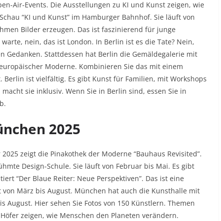
pen-Air-Events. Die Ausstellungen zu KI und Kunst zeigen, wie
ie Schau “KI und Kunst” im Hamburger Bahnhof. Sie läuft von
hmen Bilder erzeugen. Das ist faszinierend für junge
arte, nein, das ist London. In Berlin ist es die Tate? Nein,
nen Gedanken. Stattdessen hat Berlin die Gemäldegalerie mit
zu europäischer Moderne. Kombinieren Sie das mit einem
rlin ist vielfältig. Es gibt Kunst für Familien, mit Workshops
 macht sie inklusiv. Wenn Sie in Berlin sind, essen Sie in
b.
ünchen 2025
 2025 zeigt die Pinakothek der Moderne “Bauhaus Revisited”.
hmte Design-Schule. Sie läuft von Februar bis Mai. Es gibt
ert “Der Blaue Reiter: Neue Perspektiven”. Das ist eine
 von März bis August. München hat auch die Kunsthalle mit
l bis August. Hier sehen Sie Fotos von 150 Künstlern. Themen
 Höfer zeigen, wie Menschen den Planeten verändern.