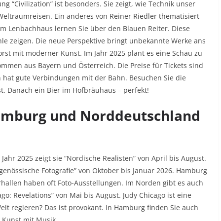
 “Civilization” ist besonders. Sie zeigt, wie Technik unser
 Weltraumreisen. Ein anderes von Reiner Riedler thematisiert
Im Lenbachhaus lernen Sie über den Blauen Reiter. Diese
hle zeigen. Die neue Perspektive bringt unbekannte Werke ans
st mit moderner Kunst. Im Jahr 2025 plant es eine Schau zu
ommen aus Bayern und Österreich. Die Preise für Tickets sind
en hat gute Verbindungen mit der Bahn. Besuchen Sie die
t. Danach ein Bier im Hofbräuhaus – perfekt!
Hamburg und Norddeutschland
ahr 2025 zeigt sie “Nordische Realisten” von April bis August.
enössische Fotografie” von Oktober bis Januar 2026. Hamburg
orhallen haben oft Foto-Ausstellungen. Im Norden gibt es auch
go: Revelations” von Mai bis August. Judy Chicago ist eine
elt regieren? Das ist provokant. In Hamburg finden Sie auch
 Kunst mit Musik.