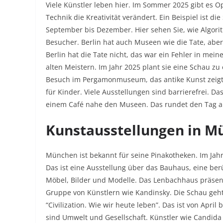
Viele Künstler leben hier. Im Sommer 2025 gibt es O
Technik die Kreativität verändert. Ein Beispiel ist d
September bis Dezember. Hier sehen Sie, wie Algorit
Besucher. Berlin hat auch Museen wie die Tate, aber w
Berlin hat die Tate nicht, das war ein Fehler in mei
alten Meistern. Im Jahr 2025 plant sie eine Schau 
Besuch im Pergamonmuseum, das antike Kunst zeigt. Be
für Kinder. Viele Ausstellungen sind barrierefrei. Das
einem Café nahe den Museen. Das rundet den Tag a
Kunstausstellungen in M
München ist bekannt für seine Pinakotheken. Im Jahr
Das ist eine Ausstellung über das Bauhaus, eine berü
Möbel, Bilder und Modelle. Das Lenbachhaus präsenti
Gruppe von Künstlern wie Kandinsky. Die Schau geht
“Civilization. Wie wir heute leben”. Das ist von Apri
sind Umwelt und Gesellschaft. Künstler wie Candida