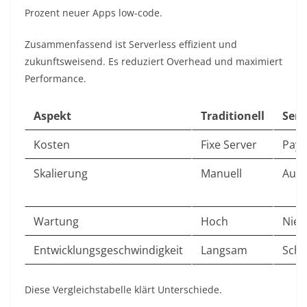
Prozent neuer Apps low-code.​
Zusammenfassend ist Serverless effizient und
zukunftsweisend. Es reduziert Overhead und maximiert
Performance.​
Aspekt
Traditionell
Serv
Kosten
Fixe Server
Pay-
Skalierung
Manuell
Auto
Wartung
Hoch
Niedr
Entwicklungsgeschwindigkeit
Langsam
Schne
Diese Vergleichstabelle klärt Unterschiede.​