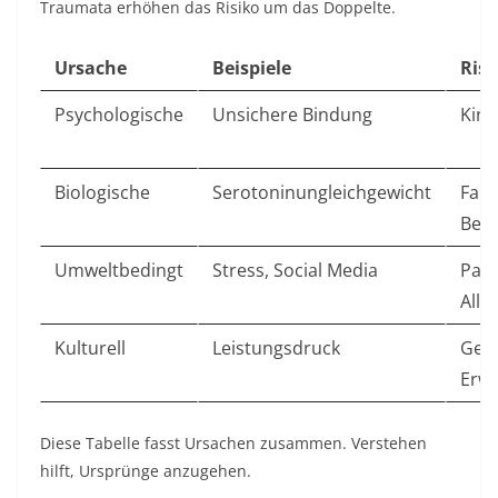
Traumata erhöhen das Risiko um das Doppelte.​
Ursache
Beispiele
Risi
Psychologische
Unsichere Bindung
Kind
Biologische
Serotoninungleichgewicht
Fami
Bela
Umweltbedingt
Stress, Social Media
Pan
Allt
Kulturell
Leistungsdruck
Gese
Erwa
Diese Tabelle fasst Ursachen zusammen. Verstehen
hilft, Ursprünge anzugehen.​