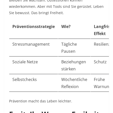
Bleiben Sie wachsam. Obsessionen können
wiederkommen. Aber mit Tools sind Sie gerüstet. Leben
Sie bewusst. Das bringt Freiheit.​
Präventionsstrategie
Wie?
Langfrist
Effekt
Stressmanagement
Tägliche
Resilienz ​
Pausen
Soziale Netze
Beziehungen
Schutz ​
stärken
Selbstchecks
Wöchentliche
Frühe
Reflexion
Warnung ​
Prävention macht das Leben leichter.​