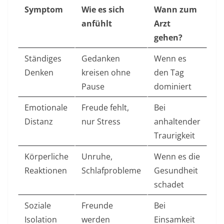
Symptom
Wie es sich
Wann zum
anfühlt
Arzt
gehen?
Ständiges
Gedanken
Wenn es
Denken
kreisen ohne
den Tag
Pause
dominiert ​
Emotionale
Freude fehlt,
Bei
Distanz
nur Stress
anhaltender
Traurigkeit ​
Körperliche
Unruhe,
Wenn es die
Reaktionen
Schlafprobleme
Gesundheit
schadet ​
Soziale
Freunde
Bei
Isolation
werden
Einsamkeit ​