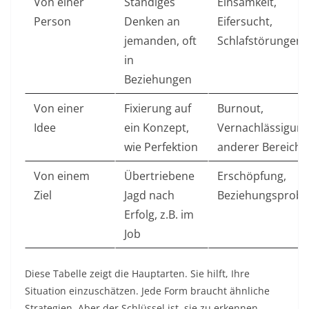
Von einer
Ständiges
Einsamkeit,
Person
Denken an
Eifersucht,
jemanden, oft
Schlafstörungen ​
in
Beziehungen
Von einer
Fixierung auf
Burnout,
Idee
ein Konzept,
Vernachlässigun
wie Perfektion
anderer Bereiche 
Von einem
Übertriebene
Erschöpfung,
Ziel
Jagd nach
Beziehungsprob
Erfolg, z.B. im
Job
Diese Tabelle zeigt die Hauptarten. Sie hilft, Ihre
Situation einzuschätzen. Jede Form braucht ähnliche
Strategien. Aber der Schlüssel ist, sie zu erkennen.​