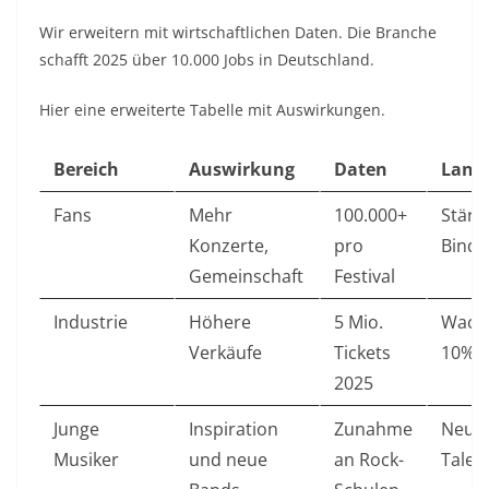
Wir erweitern mit wirtschaftlichen Daten. Die Branche
schafft 2025 über 10.000 Jobs in Deutschland.
Hier eine erweiterte Tabelle mit Auswirkungen.
Bereich
Auswirkung
Daten
Langf
Fans
Mehr
100.000+
Stärk
Konzerte,
pro
Bind
Gemeinschaft
Festival
Industrie
Höhere
5 Mio.
Wach
Verkäufe
Tickets
10%
2025
Junge
Inspiration
Zunahme
Neue
Musiker
und neue
an Rock-
Talen