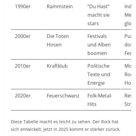
1990er
Rammstein
“Du Hast”
Indus
macht sie
Meta
stars
glob
2000er
Die Toten
Festivals
Punk
Hosen
und Alben
domi
boomen
Festi
2010er
Kraftklub
Politische
Mode
Texte und
Rock
Energie
Hop-
2020er
Feuerschwanz
Folk-Metal-
Revi
Hits
Stre
Diese Tabelle macht es leicht zu sehen. Der Rock hat
sich entwickelt. Jetzt in 2025 kommt er stärker zurück.