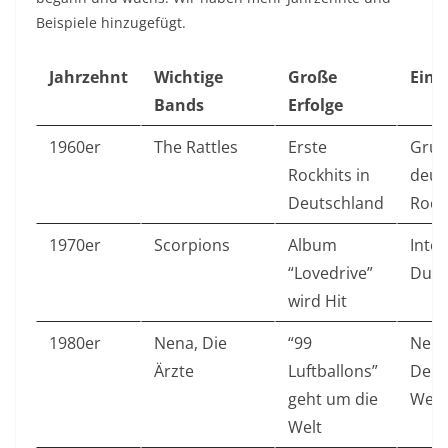
Beispiele hinzugefügt.
Jahrzehnt
Wichtige
Große
Einf
Bands
Erfolge
1960er
The Rattles
Erste
Grun
Rockhits in
deut
Deutschland
Rock
1970er
Scorpions
Album
Inter
“Lovedrive”
Durc
wird Hit
1980er
Nena, Die
“99
Neu
Ärzte
Luftballons”
Deut
geht um die
Well
Welt