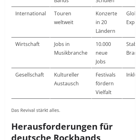
Bands
Schulen
International
Touren
Konzerte
Globa
weltweit
in 20
Expor
Ländern
Wirtschaft
Jobs in
10.000
Stabil
Musikbranche
neue
Bran
Jobs
Gesellschaft
Kultureller
Festivals
Inklu
Austausch
fördern
Vielfalt
Das Revival stärkt alles.
Herausforderungen für
deutsche Rockbands