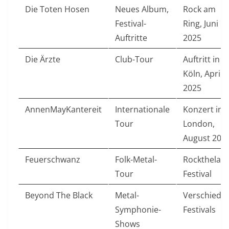
Die Toten Hosen
Neues Album,
Rock am
Festival-
Ring, Juni
Auftritte
2025
Die Ärzte
Club-Tour
Auftritt in
Köln, April
2025
AnnenMayKantereit
Internationale
Konzert in
Tour
London,
August 202
Feuerschwanz
Folk-Metal-
Rockthelak
Tour
Festival
Beyond The Black
Metal-
Verschiede
Symphonie-
Festivals
Shows