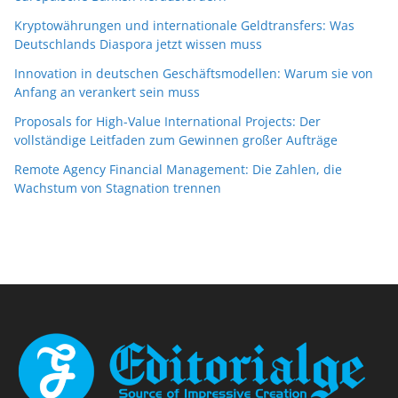
Kryptowährungen und internationale Geldtransfers: Was
Deutschlands Diaspora jetzt wissen muss
Innovation in deutschen Geschäftsmodellen: Warum sie von
Anfang an verankert sein muss
Proposals for High-Value International Projects: Der
vollständige Leitfaden zum Gewinnen großer Aufträge
Remote Agency Financial Management: Die Zahlen, die
Wachstum von Stagnation trennen