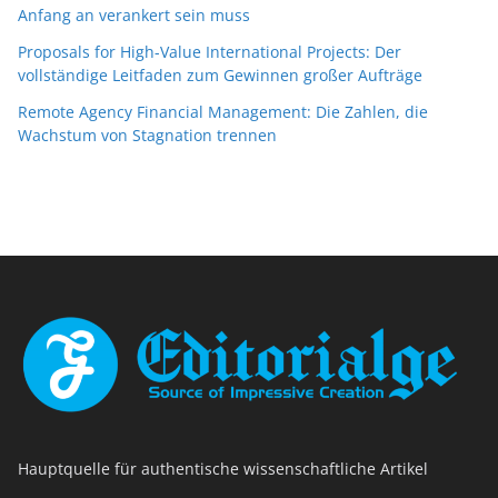
Anfang an verankert sein muss
Proposals for High-Value International Projects: Der
vollständige Leitfaden zum Gewinnen großer Aufträge
Remote Agency Financial Management: Die Zahlen, die
Wachstum von Stagnation trennen
Hauptquelle für authentische wissenschaftliche Artikel