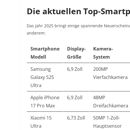
Die aktuellen Top-Smart
Das Jahr 2025 bringt einige spannende Neuerschein
anderem:
Smartphone
Display-
Kamera-
Modell
Größe
System
Samsung
6,9 Zoll
200MP
Galaxy S25
Vierfachkamera
Ultra
Apple iPhone
6,9 Zoll
48MP
17 Pro Max
Dreifachkamera
Xiaomi 15
6,73 Zoll
50MP 1-Zoll-
Ultra
Hauptsensor