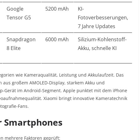
Google
5200 mAh
KI-
Tensor G5
Fotoverbesserungen,
7 Jahre Updates
Snapdragon
6000 mAh
Silizium-Kohlenstoff-
8 Elite
Akku, schnelle KI
gorien wie Kameraqualität, Leistung und Akkulaufzeit. Das
ion aus großem AMOLED-Display, starkem Akku und
op-Gerät im Android-Segment. Apple punktet mit dem iPhone
eoaufnahmequalität. Xiaomi bringt innovative Kameratechnik
tografie-Fans.
ür Smartphones
n mehrere Faktoren geprüft: