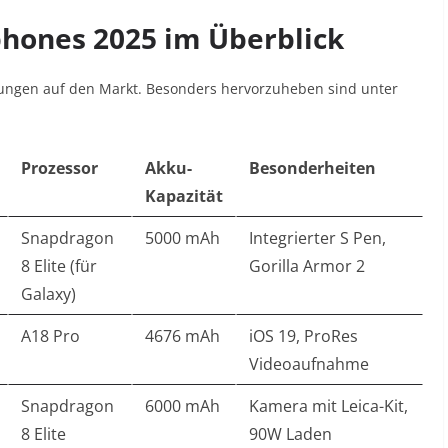
phones 2025 im Überblick
ungen auf den Markt. Besonders hervorzuheben sind unter
Prozessor
Akku-
Besonderheiten
Kapazität
Snapdragon
5000 mAh
Integrierter S Pen,
8 Elite (für
Gorilla Armor 2
Galaxy)
A18 Pro
4676 mAh
iOS 19, ProRes
Videoaufnahme
Snapdragon
6000 mAh
Kamera mit Leica-Kit,
8 Elite
90W Laden