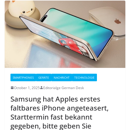
SMARTPHONES
GERÄTE
NACHRICHT
TECHNOLOGIE
October 1, 2025
Editorialge German Desk
Samsung hat Apples erstes
faltbares iPhone angeteasert,
Starttermin fast bekannt
gegeben, bitte geben Sie