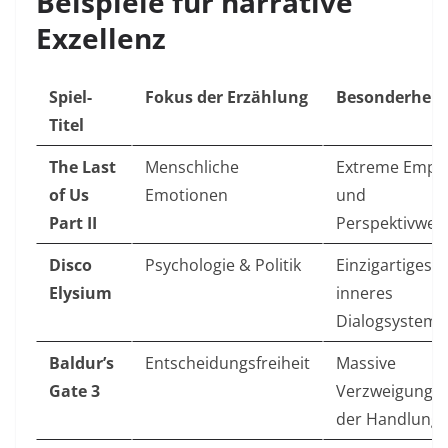
Beispiele für narrative
Exzellenz
Spiel-
Fokus der Erzählung
Besonderheit
Titel
The Last
Menschliche
Extreme Empa
of Us
Emotionen
und
Part II
Perspektivwec
Disco
Psychologie & Politik
Einzigartiges
Elysium
inneres
Dialogsystem
Baldur’s
Entscheidungsfreiheit
Massive
Gate 3
Verzweigunge
der Handlung