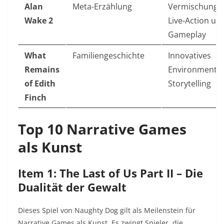
Alan
Meta-Erzählung
Vermischung 
Wake 2
Live-Action un
Gameplay
What
Familiengeschichte
Innovatives
Remains
Environmental
of Edith
Storytelling
Finch
Top 10 Narrative Games
als Kunst
Item 1: The Last of Us Part II – Die
Dualität der Gewalt
Dieses Spiel von Naughty Dog gilt als Meilenstein für
Narrative Games als Kunst. Es zwingt Spieler, die