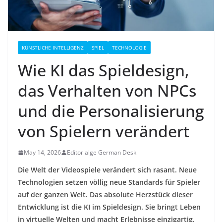
KÜNSTLICHE INTELLIGENZ
SPIEL
TECHNOLOGIE
Wie KI das Spieldesign,
das Verhalten von NPCs
und die Personalisierung
von Spielern verändert
May 14, 2026
Editorialge German Desk
Die Welt der Videospiele verändert sich rasant. Neue
Technologien setzen völlig neue Standards für Spieler
auf der ganzen Welt. Das absolute Herzstück dieser
Entwicklung ist die KI im Spieldesign. Sie bringt Leben
in virtuelle Welten und macht Erlebnisse einzigartig.