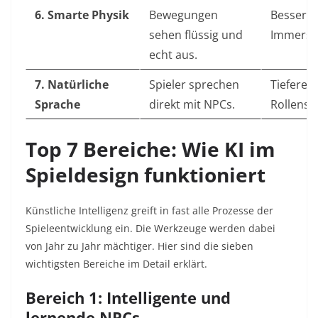
6. Smarte Physik
Bewegungen
Bessere
sehen flüssig und
Immersi
echt aus.
7. Natürliche
Spieler sprechen
Tieferes
Sprache
direkt mit NPCs.
Rollensp
Top 7 Bereiche: Wie KI im
Spieldesign funktioniert
Künstliche Intelligenz greift in fast alle Prozesse der
Spieleentwicklung ein. Die Werkzeuge werden dabei
von Jahr zu Jahr mächtiger. Hier sind die sieben
wichtigsten Bereiche im Detail erklärt.
Bereich 1: Intelligente und
lernende NPCs