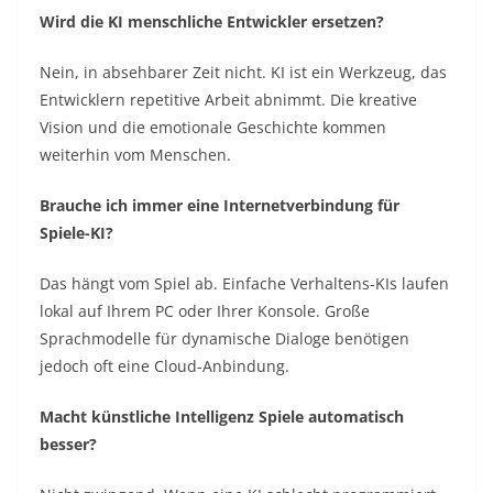
Wird die KI menschliche Entwickler ersetzen?
Nein, in absehbarer Zeit nicht. KI ist ein Werkzeug, das
Entwicklern repetitive Arbeit abnimmt. Die kreative
Vision und die emotionale Geschichte kommen
weiterhin vom Menschen.
Brauche ich immer eine Internetverbindung für
Spiele-KI?
Das hängt vom Spiel ab. Einfache Verhaltens-KIs laufen
lokal auf Ihrem PC oder Ihrer Konsole. Große
Sprachmodelle für dynamische Dialoge benötigen
jedoch oft eine Cloud-Anbindung.
Macht künstliche Intelligenz Spiele automatisch
besser?