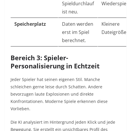
Spieldurchlauf
Wiederspielw
ist neu.
Speicherplatz
Daten werden
Kleinere
erst im Spiel
Dateigrößen.
berechnet.
Bereich 3: Spieler-
Personalisierung in Echtzeit
Jeder Spieler hat seinen eigenen Stil. Manche
schleichen gerne leise durch Schatten. Andere
bevorzugen laute Explosionen und direkte
Konfrontationen. Moderne Spiele erkennen diese
Vorlieben.
Die KI analysiert im Hintergrund jeden Klick und jede
Bewegung. Sie erstellt ein unsichtbares Profil des