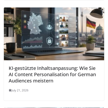
KI-gestützte Inhaltsanpassung: Wie Sie
AI Content Personalisation for German
Audiences meistern
July 21, 2026