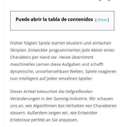
Puede abrir la tabla de contenidos
show
Früher folgten Spiele starren Mustern und einfachen
Skripten. Entwickler programmierten jede Aktion eines
Charakters per Hand vor. Heute übernimmt
maschinelles Lernen diese Aufgaben und schafft
dynamische, unvorhersehbare Welten. Spiele reagieren
nun intelligent auf jeden einzelnen Spieler.
Dieser Artikel beleuchtet die tiefgreifenden
Veränderungen in der Gaming-Industrie. Wir schauen
uns an, wie Algorithmen das Verhalten von Charakteren
steuern. Außerdem zeigen wir, wie Entwickler
Erlebnisse perfekt an Sie anpassen.