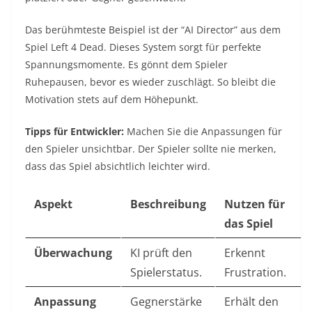
Das berühmteste Beispiel ist der “AI Director” aus dem
Spiel
Left 4 Dead
. Dieses System sorgt für perfekte
Spannungsmomente. Es gönnt dem Spieler
Ruhepausen, bevor es wieder zuschlägt. So bleibt die
Motivation stets auf dem Höhepunkt.
Tipps für Entwickler:
Machen Sie die Anpassungen für
den Spieler unsichtbar. Der Spieler sollte nie merken,
dass das Spiel absichtlich leichter wird.
Aspekt
Beschreibung
Nutzen für
das Spiel
Überwachung
KI prüft den
Erkennt
Spielerstatus.
Frustration.
Anpassung
Gegnerstärke
Erhält den