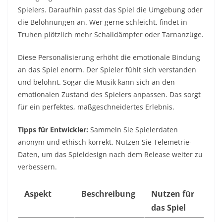
Spielers. Daraufhin passt das Spiel die Umgebung oder
die Belohnungen an. Wer gerne schleicht, findet in
Truhen plötzlich mehr Schalldämpfer oder Tarnanzüge.
Diese Personalisierung erhöht die emotionale Bindung
an das Spiel enorm. Der Spieler fühlt sich verstanden
und belohnt. Sogar die Musik kann sich an den
emotionalen Zustand des Spielers anpassen. Das sorgt
für ein perfektes, maßgeschneidertes Erlebnis.
Tipps für Entwickler:
Sammeln Sie Spielerdaten
anonym und ethisch korrekt. Nutzen Sie Telemetrie-
Daten, um das Spieldesign nach dem Release weiter zu
verbessern.
Aspekt
Beschreibung
Nutzen für
das Spiel