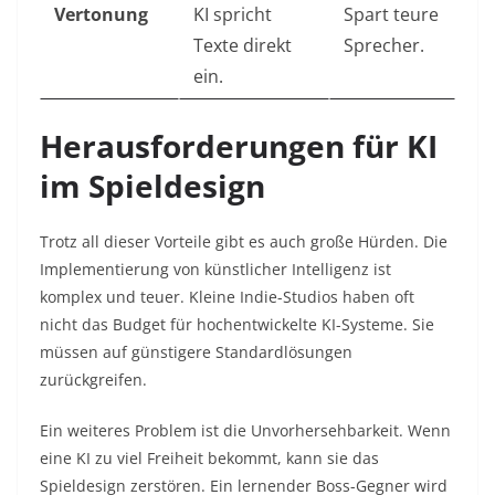
Vertonung
KI spricht
Spart teure
Texte direkt
Sprecher.
ein.
Herausforderungen für KI
im Spieldesign
Trotz all dieser Vorteile gibt es auch große Hürden. Die
Implementierung von künstlicher Intelligenz ist
komplex und teuer. Kleine Indie-Studios haben oft
nicht das Budget für hochentwickelte KI-Systeme. Sie
müssen auf günstigere Standardlösungen
zurückgreifen.
Ein weiteres Problem ist die Unvorhersehbarkeit. Wenn
eine KI zu viel Freiheit bekommt, kann sie das
Spieldesign zerstören. Ein lernender Boss-Gegner wird