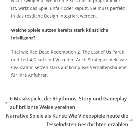
Nicht zwingend. Wenn eine KI schlecht programmiert
ist, wirkt das Spiel unfair oder kaputt. Sie muss perfekt
in das restliche Design integriert werden.
Welche Spiele nutzen bereits stark künstliche
Intelligenz?
Titel wie
Red Dead Redemption 2
,
The Last of Us Part II
und
Left 4 Dead
sind Vorreiter. Auch Strategiespiele wie
Civilization
setzen stark auf komplexe Verhaltensbäume
für ihre Anführer.
6 Musikspiele, die Rhythmus, Story und Gameplay
auf brillante Weise vereinen
Narrative Spiele als Kunst: Wie Videospiele heute die
fesselndsten Geschichten erzählen