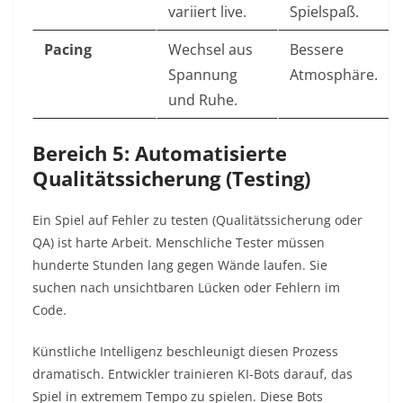
variiert live.
Spielspaß.
Pacing
Wechsel aus
Bessere
Spannung
Atmosphäre.
und Ruhe.
Bereich 5: Automatisierte
Qualitätssicherung (Testing)
Ein Spiel auf Fehler zu testen (Qualitätssicherung oder
QA) ist harte Arbeit. Menschliche Tester müssen
hunderte Stunden lang gegen Wände laufen. Sie
suchen nach unsichtbaren Lücken oder Fehlern im
Code.
Künstliche Intelligenz beschleunigt diesen Prozess
dramatisch. Entwickler trainieren KI-Bots darauf, das
Spiel in extremem Tempo zu spielen. Diese Bots