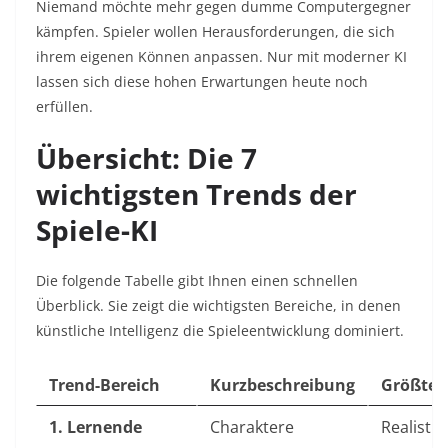
Niemand möchte mehr gegen dumme Computergegner
kämpfen. Spieler wollen Herausforderungen, die sich
ihrem eigenen Können anpassen. Nur mit moderner KI
lassen sich diese hohen Erwartungen heute noch
erfüllen.
Übersicht: Die 7
wichtigsten Trends der
Spiele-KI
Die folgende Tabelle gibt Ihnen einen schnellen
Überblick. Sie zeigt die wichtigsten Bereiche, in denen
künstliche Intelligenz die Spieleentwicklung dominiert.
Trend-Bereich
Kurzbeschreibung
Größter 
1. Lernende
Charaktere
Realisti