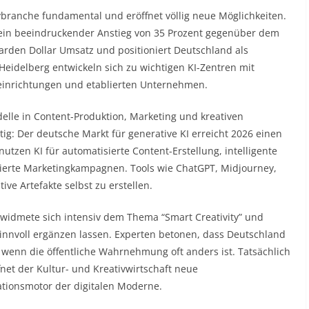
ivbranche fundamental und eröffnet völlig neue Möglichkeiten.
v, ein beeindruckender Anstieg von 35 Prozent gegenüber dem
iarden Dollar Umsatz und positioniert Deutschland als
eidelberg entwickeln sich zu wichtigen KI-Zentren mit
einrichtungen und etablierten Unternehmen.​
elle in Content-Produktion, Marketing und kreativen
ig: Der deutsche Markt für generative KI erreicht 2026 einen
tzen KI für automatisierte Content-Erstellung, intelligente
ierte Marketingkampagnen. Tools wie ChatGPT, Midjourney,
e Artefakte selbst zu erstellen.​
idmete sich intensiv dem Thema “Smart Creativity” und
 sinnvoll ergänzen lassen. Experten betonen, dass Deutschland
h wenn die öffentliche Wahrnehmung oft anders ist. Tatsächlich
fnet der Kultur- und Kreativwirtschaft neue
ationsmotor der digitalen Moderne.​