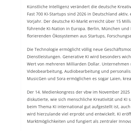
Künstliche Intelligenz verändert die deutsche Kreat
Fast 700 KI-Startups sind 2026 in Deutschland akti
Vorjahr. Der deutsche KI-Markt erreicht über 15 Mill
führende KI-Nation in Europa. Berlin, München und H
florierenden Ökosystemen aus Startups, Forschungs
Die Technologie ermöglicht völlig neue Geschäftsmod
Dienstleistungen. Generative KI wird besonders wicht
Wert von mehreren Milliarden Dollar. Unternehmen nu
Videobearbeitung, Audiobearbeitung und personalis
MusicGen und Sora ermöglichen es sogar Laien, kreativ
Der 14. Medienkongress der vbw im November 2025 w
diskutierte, wie sich menschliche Kreativität und KI
beim Thema KI international gut aufgestellt ist, auc
wird hierzulande viel erprobt und entwickelt. KI eröf
Marktmöglichkeiten und fungiert als zentraler Innov