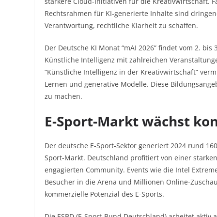
stärkere Cloud-Initiativen für die Kreativwirtschaft.
Rechtsrahmen für KI-generierte Inhalte sind dringend
Verantwortung, rechtliche Klarheit zu schaffen.​
Der Deutsche KI Monat “mAI 2026” findet vom 2. bis 3
Künstliche Intelligenz mit zahlreichen Veranstaltu
“Künstliche Intelligenz in der Kreativwirtschaft” ve
Lernen und generative Modelle. Diese Bildungsangebo
zu machen.​
E-Sport-Markt wächst kon
Der deutsche E-Sport-Sektor generiert 2024 rund 160
Sport-Markt. Deutschland profitiert von einer stark
engagierten Community. Events wie die Intel Extrem
Besucher in die Arena und Millionen Online-Zuscha
kommerzielle Potenzial des E-Sports.​
Die ESBD (E-Sport-Bund Deutschland) arbeitet aktiv a