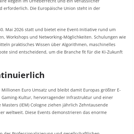
 Faire Regeln im Urheberrecht und ein verlässlicher
 erforderlich. Die Europäische Union steht in der
0. Mai 2026 statt und bietet eine Event-Initiative rund um
ngen, Workshops und Networking-Möglichkeiten. Schulungen wie
rmitteln praktisches Wissen über Algorithmen, maschinelles
te sind entscheidend, um die Branche fit für die KI-Zukunft
tinuierlich
 Millionen Euro Umsatz und bleibt damit Europas größter E-
en Gaming-Kultur, hervorragender Infrastruktur und einer
e Masters (IEM) Cologne ziehen jährlich Zehntausende
uer weltweit. Diese Events demonstrieren das enorme
n der Professionalisierung und gesellschaftlichen