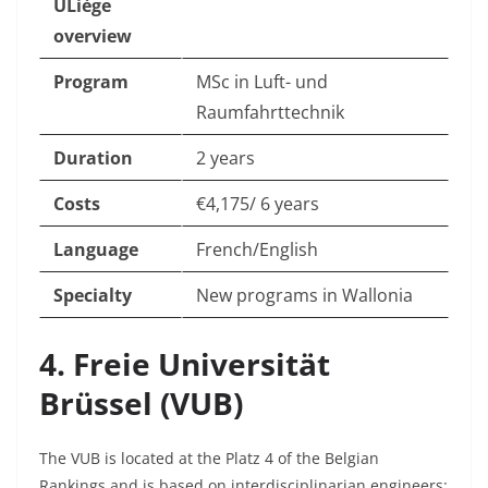
ULiège
overview
Program
MSc in Luft- und
Raumfahrttechnik
Duration
2 years
Costs
€4,175/
6 years
Language
French/English
Specialty
New programs in Wallonia
4. Freie Universität
Brüssel (VUB)
The VUB is located at the Platz 4 of the Belgian
Rankings
and is based on interdisciplinarian engineers: