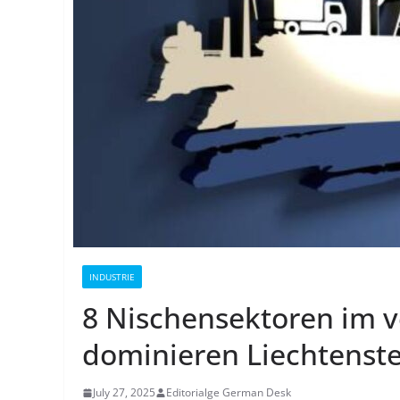
INDUSTRIE
8 Nischensektoren im 
dominieren Liechtenste
July 27, 2025
Editorialge German Desk