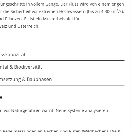
zungsschritte in vollem Gange. Der Fluss wird von einem engen
ur die Sicherheit vor extremen Hochwassern (bis zu 4.300 m³/s),
 Pflanzen. Es ist ein Musterbeispiel für
eiz und Österreich.
sskapazität
ntal & Biodiversität
Umsetzung & Bauphasen
e
tein vor Naturgefahren warnt. Neue Systeme analysieren
len Pegelmessungen an Bächen und Rüfen (Wildbächen). Die KI