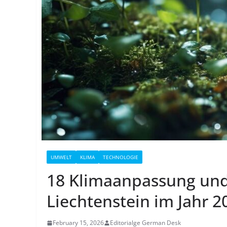
UMWELT
KLIMA
TECHNOLOGIE
18 Klimaanpassung und
Liechtenstein im Jahr 2
February 15, 2026
Editorialge German Desk