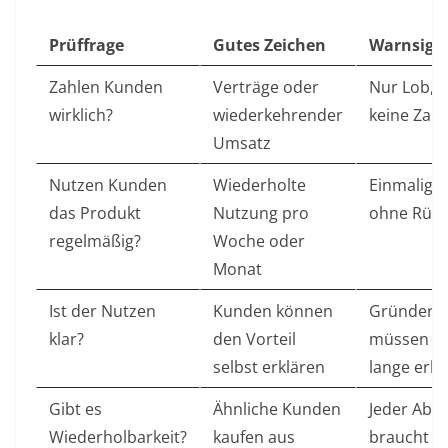
Prüffrage
Gutes Zeichen
Warnsign
Zahlen Kunden
Verträge oder
Nur Lob, 
wirklich?
wiederkehrender
keine Zah
Umsatz
Nutzen Kunden
Wiederholte
Einmalige 
das Produkt
Nutzung pro
ohne Rück
regelmäßig?
Woche oder
Monat
Ist der Nutzen
Kunden können
Gründer
klar?
den Vorteil
müssen al
selbst erklären
lange erkl
Gibt es
Ähnliche Kunden
Jeder Abs
Wiederholbarkeit?
kaufen aus
braucht