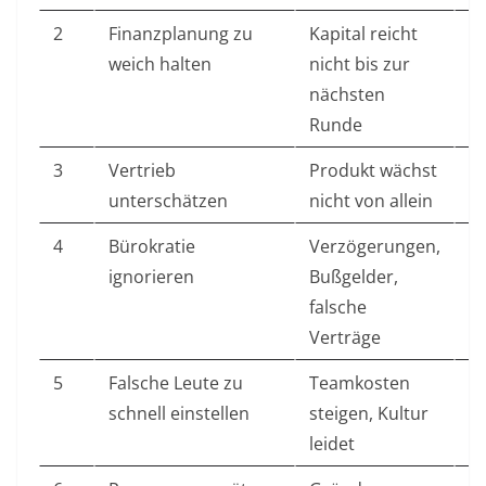
2
Finanzplanung zu
Kapital reicht
M
weich halten
nicht bis zur
Sz
nächsten
K
Runde
3
Vertrieb
Produkt wächst
W
unterschätzen
nicht von allein
V
4
Bürokratie
Verzögerungen,
Fr
ignorieren
Bußgelder,
s
falsche
s
Verträge
5
Falsche Leute zu
Teamkosten
Ro
schnell einstellen
steigen, Kultur
leidet