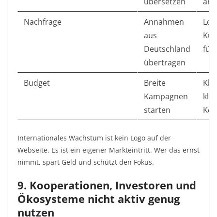
übersetzen
anp
Nachfrage
Annahmen
Lok
aus
Kun
Deutschland
füh
übertragen
Budget
Breite
Kle
Kampagnen
kla
starten
Ken
Internationales Wachstum ist kein Logo auf der
Webseite. Es ist ein eigener Markteintritt. Wer das ernst
nimmt, spart Geld und schützt den Fokus.
9. Kooperationen, Investoren und
Ökosysteme nicht aktiv genug
nutzen