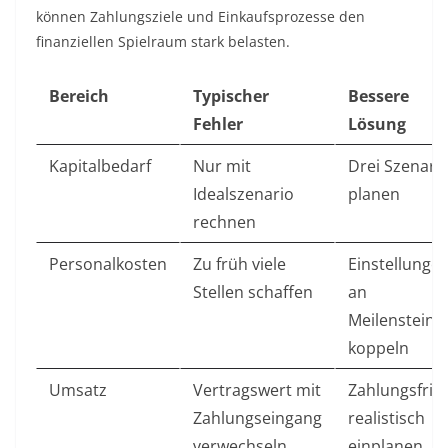
können Zahlungsziele und Einkaufsprozesse den
finanziellen Spielraum stark belasten.
Bereich
Typischer
Bessere
Fehler
Lösung
Kapitalbedarf
Nur mit
Drei Szenari
Idealszenario
planen
rechnen
Personalkosten
Zu früh viele
Einstellunge
Stellen schaffen
an
Meilensteine
koppeln
Umsatz
Vertragswert mit
Zahlungsfris
Zahlungseingang
realistisch
verwechseln
einplanen