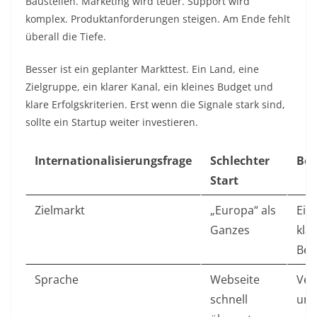
Baustellen. Marketing wird teuer. Support wird
komplex. Produktanforderungen steigen. Am Ende fehlt
überall die Tiefe.
Besser ist ein geplanter Markttest. Ein Land, eine
Zielgruppe, ein klarer Kanal, ein kleines Budget und
klare Erfolgskriterien. Erst wenn die Signale stark sind,
sollte ein Startup weiter investieren.
Internationalisierungsfrage
Schlechter
Bes
Start
Zielmarkt
„Europa“ als
Ein
Ganzes
kla
Beg
Sprache
Webseite
Ver
schnell
und