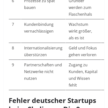
6
Prozesse zu spät
Gründer
Ei
bauen
werden zum
d
Flaschenhals
A
7
Kundenbindung
Wachstum
K
vernachlässigen
wirkt größer,
N
als es ist
8
Internationalisierung
Geld und Fokus
Er
überstürzen
gehen verloren
gr
9
Partnerschaften und
Zugang zu
Ak
Netzwerke nicht
Kunden, Kapital
mi
nutzen
und Wissen
I
fehlt
P
Fehler deutscher Startups