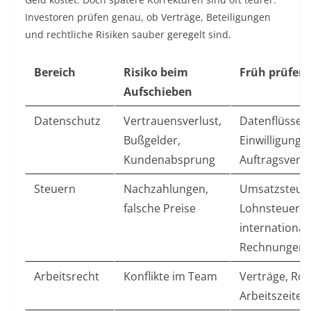
Investoren prüfen genau, ob Verträge, Beteiligungen
und rechtliche Risiken sauber geregelt sind.
Bereich
Risiko beim
Früh prüfen
Aufschieben
Datenschutz
Vertrauensverlust,
Datenflüsse,
Bußgelder,
Einwilligunge
Kundenabsprung
Auftragsvera
Steuern
Nachzahlungen,
Umsatzsteuer
falsche Preise
Lohnsteuer,
international
Rechnungen
Arbeitsrecht
Konflikte im Team
Verträge, Roll
Arbeitszeiten