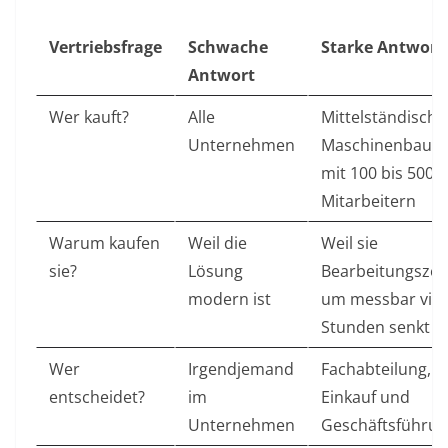
Vertriebsfrage
Schwache
Starke Antwort
Antwort
Wer kauft?
Alle
Mittelständische
Unternehmen
Maschinenbauer
mit 100 bis 500
Mitarbeitern
Warum kaufen
Weil die
Weil sie
sie?
Lösung
Bearbeitungszei
modern ist
um messbar viel
Stunden senkt
Wer
Irgendjemand
Fachabteilung,
entscheidet?
im
Einkauf und
Unternehmen
Geschäftsführu