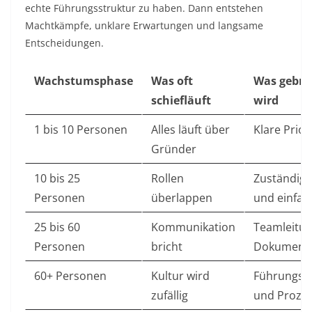
echte Führungsstruktur zu haben. Dann entstehen
Machtkämpfe, unklare Erwartungen und langsame
Entscheidungen.
Wachstumsphase
Was oft
Was gebra
schiefläuft
wird
1 bis 10 Personen
Alles läuft über
Klare Prior
Gründer
10 bis 25
Rollen
Zuständigk
Personen
überlappen
und einfach
25 bis 60
Kommunikation
Teamleitu
Personen
bricht
Dokumenta
60+ Personen
Kultur wird
Führungspr
zufällig
und Proze