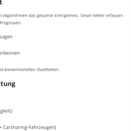
t
KI-Algorithmen das gesamte Energienetz. Smart Meter erfassen
Prognosen:
rsagen
 erkennen
t konventionellen Stadtteilen
.
rtung
gkeit)
0+ Carsharing-Fahrzeugen)