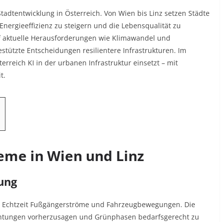
tadtentwicklung in Österreich. Von Wien bis Linz setzen Städte
nergieeffizienz zu steigern und die Lebensqualität zu
uf aktuelle Herausforderungen wie Klimawandel und
tützte Entscheidungen resilientere Infrastrukturen. Im
erreich KI in der urbanen Infrastruktur einsetzt – mit
it
.
teme in Wien und Linz
ung
in Echtzeit Fußgängerströme und Fahrzeugbewegungen. Die
htungen vorherzusagen und Grünphasen bedarfsgerecht zu