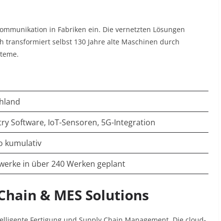
Kommunikation in Fabriken ein. Die vernetzten Lösungen
ch transformiert selbst 130 Jahre alte Maschinen durch
teme.​
chland
ry Software, IoT-Sensoren, 5G-Integration
o kumulativ
erke in über 240 Werken geplant
y Chain & MES Solutions
telligente Fertigung und Supply Chain Management. Die cloud-