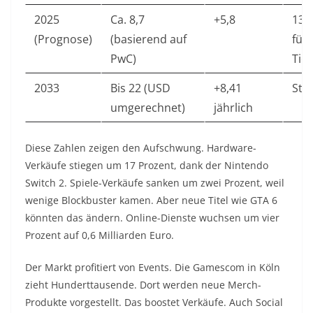
2025
Ca. 8,7
+5,8
13,
(Prognose)
(basierend auf
für
PwC)
Tick
2033
Bis 22 (USD
+8,41
Sta
umgerechnet)
jährlich
Diese Zahlen zeigen den Aufschwung. Hardware-
Verkäufe stiegen um 17 Prozent, dank der Nintendo
Switch 2. Spiele-Verkäufe sanken um zwei Prozent, weil
wenige Blockbuster kamen. Aber neue Titel wie GTA 6
könnten das ändern. Online-Dienste wuchsen um vier
Prozent auf 0,6 Milliarden Euro.
Der Markt profitiert von Events. Die Gamescom in Köln
zieht Hunderttausende. Dort werden neue Merch-
Produkte vorgestellt. Das boostet Verkäufe. Auch Social