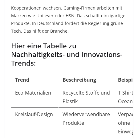
Kooperationen wachsen. Gaming-Firmen arbeiten mit
Marken wie Unilever oder HSN. Das schafft einzigartige
Produkte. In Deutschland fördert die Regierung grüne
Tech. Das hilft der Branche.
Hier eine Tabelle zu
Nachhaltigkeits- und Innovations-
Trends:
Trend
Beschreibung
Beispiel
Eco-Materialien
Recycelte Stoffe und
T-Shirts
Plastik
Ocean-Pl
Kreislauf-Design
Wiederverwendbare
Verpack
Produkte
ohne
Einwegpl