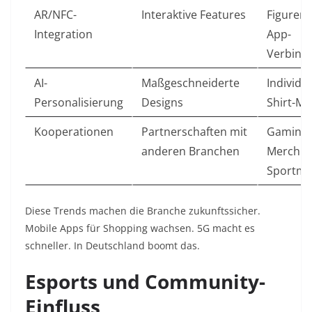
AR/NFC-
Interaktive Features
Figuren 
Integration
App-
Verbind
AI-
Maßgeschneiderte
Individue
Personalisierung
Designs
Shirt-Mo
Kooperationen
Partnerschaften mit
Gaming-
anderen Branchen
Merch m
Sportma
Diese Trends machen die Branche zukunftssicher.
Mobile Apps für Shopping wachsen. 5G macht es
schneller. In Deutschland boomt das.
Esports und Community-
Einfluss