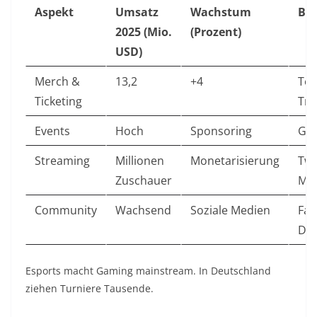
Aspekt
Umsatz
Wachstum
Bei
2025 (Mio.
(Prozent)
USD)
Merch &
13,2
+4
Te
Ticketing
Tri
Events
Hoch
Sponsoring
Ga
Streaming
Millionen
Monetarisierung
Twi
Zuschauer
Me
Community
Wachsend
Soziale Medien
Fan
Des
Esports macht Gaming mainstream. In Deutschland
ziehen Turniere Tausende.