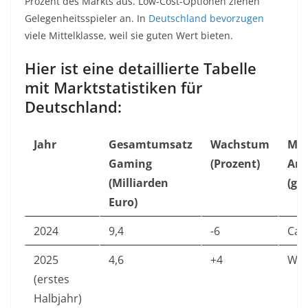
Prozent des Markts aus. Low-Cost-Optionen ziehen
Gelegenheitsspieler an. In
Deutschland bevorzugen
viele Mittelklasse, weil sie guten Wert bieten.
Hier ist eine detaillierte Tabelle
mit Marktstatistiken für
Deutschland:
Jahr
Gesamtumsatz
Wachstum
Mer
Gaming
(Prozent)
Ant
(Milliarden
(ge
Euro)
2024
9,4
-6
Ca.
2025
4,6
+4
Wac
(erstes
Halbjahr)