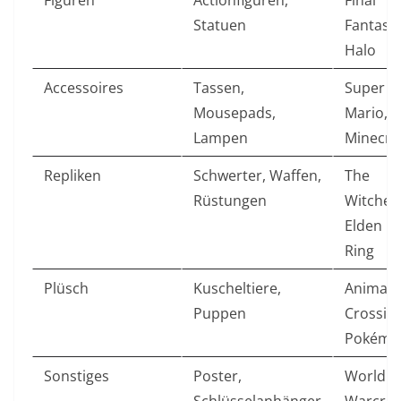
Figuren
Actionfiguren,
Final
Statuen
Fantasy,
Halo
Accessoires
Tassen,
Super
Mousepads,
Mario,
Lampen
Minecra
Repliken
Schwerter, Waffen,
The
Rüstungen
Witcher,
Elden
Ring
Plüsch
Kuscheltiere,
Animal
Puppen
Crossing
Pokémo
Sonstiges
Poster,
World o