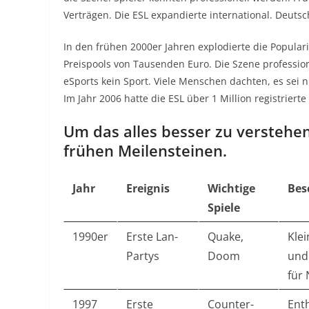
Verträgen. Die ESL expandierte international. Deuts
In den frühen 2000er Jahren explodierte die Popularit
Preispools von Tausenden Euro. Die Szene professiona
eSports kein Sport. Viele Menschen dachten, es sei 
Im Jahr 2006 hatte die ESL über 1 Million registrierte
Um das alles besser zu verstehen
frühen Meilensteinen.
Jahr
Ereignis
Wichtige
Bes
Spiele
1990er
Erste Lan-
Quake,
Kle
Partys
Doom
und
für
1997
Erste
Counter-
Enth