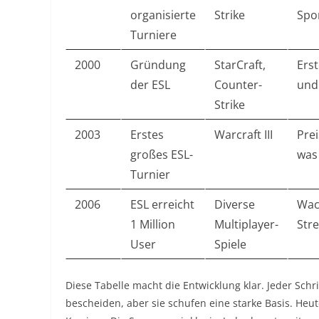
organisierte
Strike
Spo
Turniere
2000
Gründung
StarCraft,
Erst
der ESL
Counter-
und 
Strike
2003
Erstes
Warcraft III
Prei
großes ESL-
was 
Turnier
2006
ESL erreicht
Diverse
Wac
1 Million
Multiplayer-
Str
User
Spiele
Diese Tabelle macht die Entwicklung klar. Jeder Sch
bescheiden, aber sie schufen eine starke Basis. Heute 