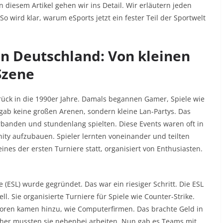
 diesem Artikel gehen wir ins Detail. Wir erläutern jeden
So wird klar, warum eSports jetzt ein fester Teil der Sportwelt
in Deutschland: Von kleinen
Szene
rück in die 1990er Jahre. Damals begannen Gamer, Spiele wie
ab keine großen Arenen, sondern kleine Lan-Partys. Das
banden und stundenlang spielten. Diese Events waren oft in
ity aufzubauen. Spieler lernten voneinander und teilten
nes der ersten Turniere statt, organisiert von Enthusiasten.
 (ESL) wurde gegründet. Das war ein riesiger Schritt. Die ESL
ll. Sie organisierte Turniere für Spiele wie Counter-Strike.
soren kamen hinzu, wie Computerfirmen. Das brachte Geld in
rüher mussten sie nebenbei arbeiten. Nun gab es Teams mit