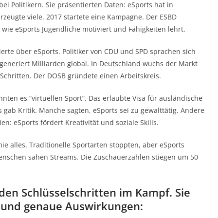
i Politikern. Sie präsentierten Daten: eSports hat in
erzeugte viele. 2017 startete eine Kampagne. Der ESBD
 wie eSports Jugendliche motiviert und Fähigkeiten lehrt.
rte über eSports. Politiker von CDU und SPD sprachen sich
 generiert Milliarden global. In Deutschland wuchs der Markt
 Schritten. Der DOSB gründete einen Arbeitskreis.
nten es “virtuellen Sport”. Das erlaubte Visa für ausländische
s gab Kritik. Manche sagten, eSports sei zu gewalttätig. Andere
n: eSports fördert Kreativität und soziale Skills.
e alles. Traditionelle Sportarten stoppten, aber eSports
Menschen sahen Streams. Die Zuschauerzahlen stiegen um 50
t den Schlüsselschritten im Kampf. Sie
n und genaue Auswirkungen: