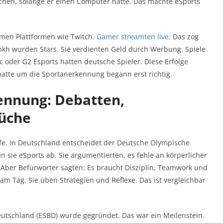
achen, solange er einen Computer hatte. Das machte eSports
amen Plattformen wie Twitch.
Gamer streamten live
. Das zog
nkh wurden Stars. Sie verdienten Geld durch Werbung. Spiele
 oder G2 Esports hatten deutsche Spieler. Diese Erfolge
ebatte um die Sportanerkennung begann erst richtig.
ennung: Debatten,
rüche
fe. In Deutschland entscheidet der Deutsche Olympische
 sie eSports ab. Sie argumentierten, es fehle an körperlicher
 Aber Befürworter sagten: Es braucht Disziplin, Teamwork und
 am Tag. Sie üben Strategien und Reflexe. Das ist vergleichbar
eutschland (ESBD) wurde gegründet. Das war ein Meilenstein.