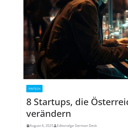
FINTECH
8 Startups, die Österre
verändern
August 6, 2025
Editorialge German Desk