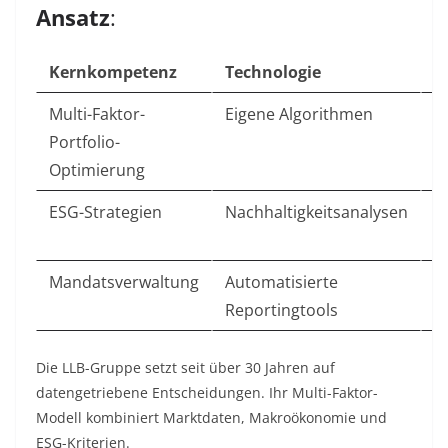
Ansatz
:
Kernkompetenz
Technologie
V
Multi-Faktor-
Eigene Algorithmen
R
Portfolio-
P
Optimierung
ESG-Strategien
Nachhaltigkeitsanalysen
P
E
Mandatsverwaltung
Automatisierte
E
Reportingtools
f
Die LLB-Gruppe setzt seit über 30 Jahren auf
datengetriebene Entscheidungen. Ihr Multi-Faktor-
Modell kombiniert Marktdaten, Makroökonomie und
ESG-Kriterien.