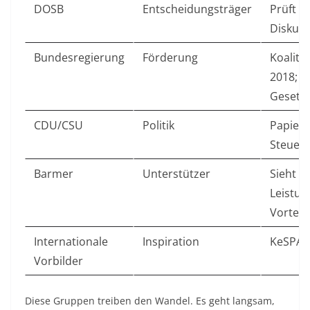
DOSB
Entscheidungsträger
Prüft G
Diskus
Bundesregierung
Förderung
Koaliti
2018;
Gesetz
CDU/CSU
Politik
Papier 
Steuerv
Barmer
Unterstützer
Sieht al
Leistun
Vorteile
Internationale
Inspiration
KeSPA s
Vorbilder
Diese Gruppen treiben den Wandel. Es geht langsam,