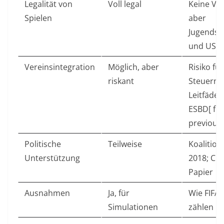
Legalität von
Voll legal
Keine Ve
Spielen
aber
Jugendsc
und USK
Vereinsintegration
Möglich, aber
Risiko für
riskant
Steuern;
Leitfäde
ESBD[ fr
previous]
Politische
Teilweise
Koalition
Unterstützung
2018; CD
Papier
Ausnahmen
Ja, für
Wie FIFA;
Simulationen
zählen