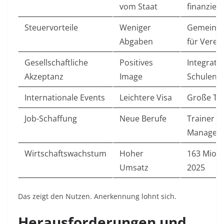
vom Staat
finanzier
Steuervorteile
Weniger
Gemeinnü
Abgaben
für Verei
Gesellschaftliche
Positives
Integratio
Akzeptanz
Image
Schulen
Internationale Events
Leichtere Visa
Große Tu
Job-Schaffung
Neue Berufe
Trainer u
Manager
Wirtschaftswachstum
Hoher
163 Mio. 
Umsatz
2025
Das zeigt den Nutzen. Anerkennung lohnt sich.
Herausforderungen und