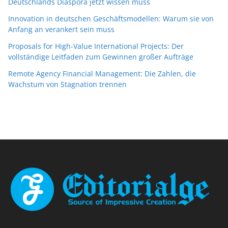
Deutschlands Diaspora jetzt wissen muss
Innovation in deutschen Geschäftsmodellen: Warum sie von
Anfang an verankert sein muss
Proposals for High-Value International Projects: Der
vollständige Leitfaden zum Gewinnen großer Aufträge
Remote Agency Financial Management: Die Zahlen, die
Wachstum von Stagnation trennen