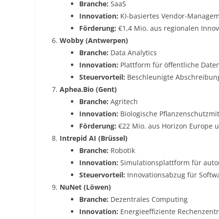
Branche:
SaaS
Innovation:
KI-basiertes Vendor-Managem
Förderung:
€1,4 Mio. aus regionalen Inno
Wobby (Antwerpen)
Branche:
Data Analytics
Innovation:
Plattform für öffentliche Date
Steuervorteil:
Beschleunigte Abschreibung 
Aphea.Bio (Gent)
Branche:
Agritech
Innovation:
Biologische Pflanzenschutzmit
Förderung:
€22 Mio. aus Horizon Europe 
Intrepid AI (Brüssel)
Branche:
Robotik
Innovation:
Simulationsplattform für aut
Steuervorteil:
Innovationsabzug für Softw
NuNet (Löwen)
Branche:
Dezentrales Computing
Innovation:
Energieeffiziente Rechenzentr