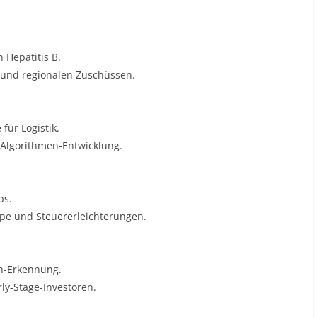
 Hepatitis B.
r und regionalen Zuschüssen
.
für Logistik.
 Algorithmen-Entwicklung
.
ps.
pe und Steuererleichterungen
.
n-Erkennung.
rly-Stage-Investoren
.