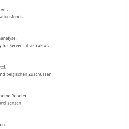
ent.
vationsfonds
.
nanalyse.
für Server-Infrastruktur
.
tel.
und belgischen Zuschüssen
.
onome Roboter.
arelizenzen
.
en.