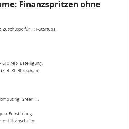
mme: Finanzspritzen ohne
e Zuschüsse für IKT-Startups.
+ €10 Mio. Beteiligung
.
z. B. KI, Blockchain).
omputing, Green IT.
ypen-Entwicklung.
n mit Hochschulen.