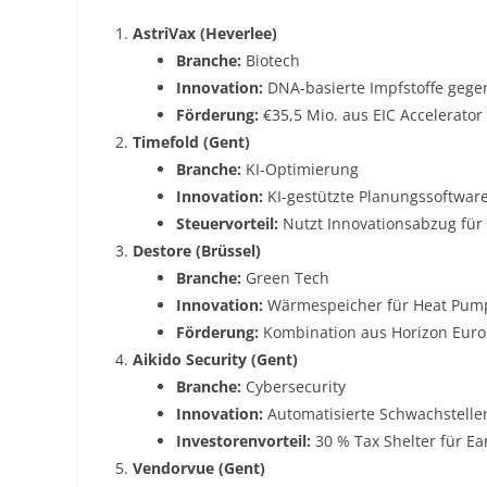
AstriVax (Heverlee)
Branche:
Biotech
Innovation:
DNA-basierte Impfstoffe gegen
Förderung:
€35,5 Mio. aus EIC Accelerato
Timefold (Gent)
Branche:
KI-Optimierung
Innovation:
KI-gestützte Planungssoftware 
Steuervorteil:
Nutzt Innovationsabzug für
Destore (Brüssel)
Branche:
Green Tech
Innovation:
Wärmespeicher für Heat Pum
Förderung:
Kombination aus Horizon Euro
Aikido Security (Gent)
Branche:
Cybersecurity
Innovation:
Automatisierte Schwachstelle
Investorenvorteil:
30 % Tax Shelter für Ea
Vendorvue (Gent)