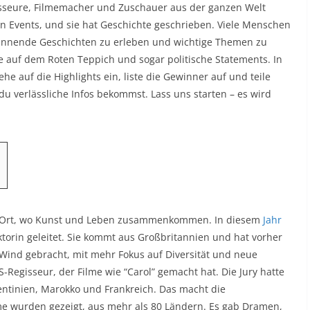
egisseure, Filmemacher und Zuschauer aus der ganzen Welt
n Events, und sie hat Geschichte geschrieben. Viele Menschen
nnende Geschichten zu erleben und wichtige Themen zu
e auf dem Roten Teppich und sogar politische Statements. In
ehe auf die Highlights ein, liste die Gewinner auf und teile
 du verlässliche Infos bekommst. Lass uns starten – es wird
st ein Ort, wo Kunst und Leben zusammenkommen. In diesem
Jahr
ktorin geleitet. Sie kommt aus Großbritannien und hat vorher
n Wind gebracht, mit mehr Fokus auf Diversität und neue
-Regisseur, der Filme wie “Carol” gemacht hat. Die Jury hatte
entinien, Marokko und Frankreich. Das macht die
lme wurden gezeigt, aus mehr als 80 Ländern. Es gab Dramen,