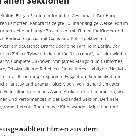
n allen Sektionen
lfältig. Es gab Sektionen für jeden Geschmack. Der Haupt-
ären kämpften. Panorama zeigte 50 unabhängige Werke. Forum
ration zielte auf junge Zuschauer, mit Filmen für Kinder und
uch Berlinale Special mit Galas und Retrospektive mit
kwer, ein deutsches Drama über eine Familie in Berlin. Der
nklen Zeiten. Tykwer, bekannt für “Lola rennt”, hat hier wieder
 war “A Complete Unknown” von James Mangold, mit Timothée
re, Folk-Musik und Rebellion. Ein weiteres Highlight: “Hot Milk”
-Tochter-Beziehung in Spanien. Es geht um Sinnlichkeit und
ischt Fantasy und Drama. “Blue Moon” von Richard Linklater
n. Viele Filme kamen aus Asien, Afrika und Lateinamerika, was
ionen und Performances in der Expanded-Sektion. Berlinale
Programm betonte Themen wie Klimawandel, Migration und
it ausgewählten Filmen aus dem