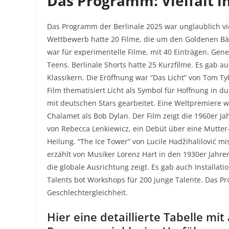
Das Programm: Vielfalt i
Das Programm der Berlinale 2025 war unglaublich vie
Wettbewerb hatte 20 Filme, die um den Goldenen B
war für experimentelle Filme, mit 40 Einträgen. Gene
Teens. Berlinale Shorts hatte 25 Kurzfilme. Es gab a
Klassikern. Die Eröffnung war “Das Licht” von Tom Ty
Film thematisiert Licht als Symbol für Hoffnung in du
mit deutschen Stars gearbeitet. Eine Weltpremiere
Chalamet als Bob Dylan. Der Film zeigt die 1960er Jah
von Rebecca Lenkiewicz, ein Debüt über eine Mutter
Heilung. “The Ice Tower” von Lucile Hadžihalilović m
erzählt von Musiker Lorenz Hart in den 1930er Jahre
die globale Ausrichtung zeigt. Es gab auch Installat
Talents bot Workshops für 200 junge Talente. Das 
Geschlechtergleichheit.
Hier eine detaillierte Tabelle m