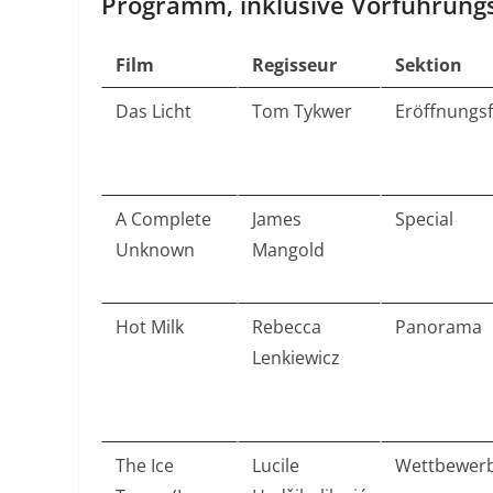
Programm, inklusive Vorführung
Film
Regisseur
Sektion
Das Licht
Tom Tykwer
Eröffnungsf
A Complete
James
Special
Unknown
Mangold
Hot Milk
Rebecca
Panorama
Lenkiewicz
The Ice
Lucile
Wettbewer