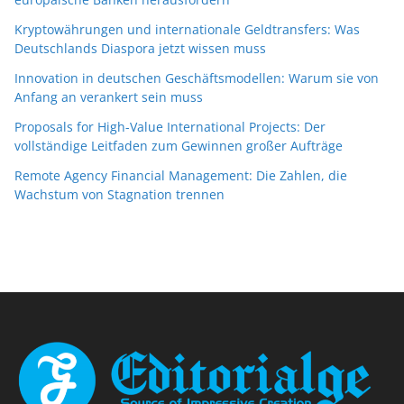
Kryptowährungen und internationale Geldtransfers: Was
Deutschlands Diaspora jetzt wissen muss
Innovation in deutschen Geschäftsmodellen: Warum sie von
Anfang an verankert sein muss
Proposals for High-Value International Projects: Der
vollständige Leitfaden zum Gewinnen großer Aufträge
Remote Agency Financial Management: Die Zahlen, die
Wachstum von Stagnation trennen