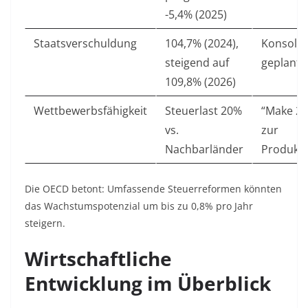
-5,4% (2025)
Staatsverschuldung
104,7% (2024),
Konsolid
steigend auf
geplant
109,8% (2026)
Wettbewerbsfähigkeit
Steuerlast 20%
“Make 20
vs.
zur
Nachbarländer
Produkti
Die OECD betont: Umfassende Steuerreformen könnten
das Wachstumspotenzial um bis zu 0,8% pro Jahr
steigern
.
Wirtschaftliche
Entwicklung im Überblick