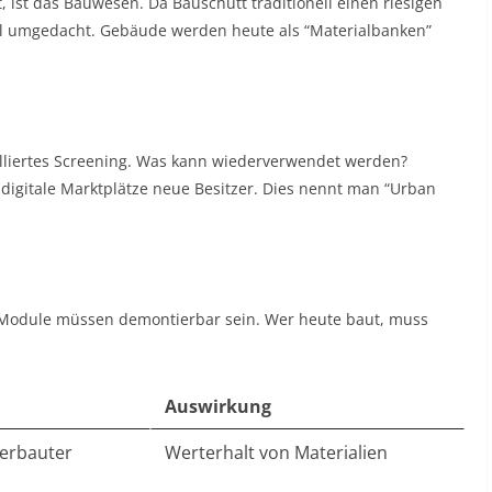
 ist das Bauwesen. Da Bauschutt traditionell einen riesigen
al umgedacht. Gebäude werden heute als “Materialbanken”
ailliertes Screening. Was kann wiederverwendet werden?
digitale Marktplätze neue Besitzer. Dies nennt man “Urban
 Module müssen demontierbar sein. Wer heute baut, muss
Auswirkung
verbauter
Werterhalt von Materialien