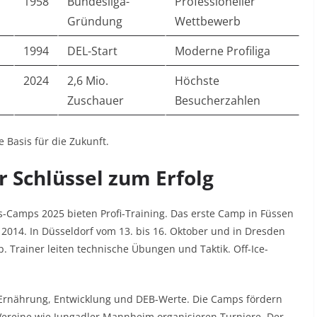
1958
Bundesliga-
Professioneller
Gründung
Wettbewerb
1994
DEL-Start
Moderne Profiliga
2024
2,6 Mio.
Höchste
Zuschauer
Besucherzahlen
e Basis für die Zukunft.
 Schlüssel zum Erfolg
s-Camps 2025 bieten Profi-Training. Das erste Camp in Füssen
s 2014. In Düsseldorf vom 13. bis 16. Oktober und in Dresden
p. Trainer leiten technische Übungen und Taktik. Off-Ice-
rnährung, Entwicklung und DEB-Werte. Die Camps fördern
. Vereine wie Jungadler Mannheim organisieren Turniere. Der