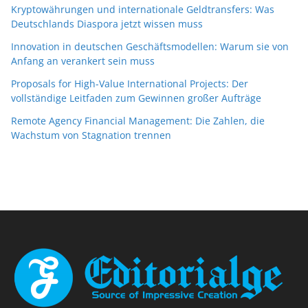
Kryptowährungen und internationale Geldtransfers: Was
Deutschlands Diaspora jetzt wissen muss
Innovation in deutschen Geschäftsmodellen: Warum sie von
Anfang an verankert sein muss
Proposals for High-Value International Projects: Der
vollständige Leitfaden zum Gewinnen großer Aufträge
Remote Agency Financial Management: Die Zahlen, die
Wachstum von Stagnation trennen