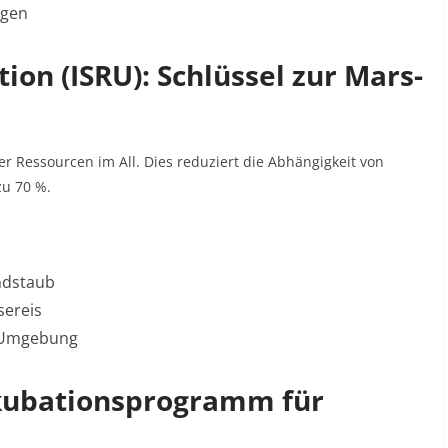
ngen
ation (ISRU): Schlüssel zur Mars-
er Ressourcen im All. Dies reduziert die Abhängigkeit von
 zu
70 %
.
ndstaub
sereis
r Umgebung
nkubationsprogramm für