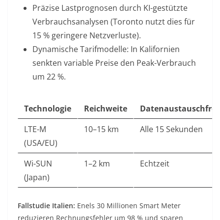
Präzise Lastprognosen
durch KI-gestützte
Verbrauchsanalysen (Toronto nutzt dies für
15 % geringere Netzverluste)
.
Dynamische Tarifmodelle
: In Kalifornien
senkten variable Preise den Peak-Verbrauch
um 22 %
.
Technologie
Reichweite
Datenaustauschfre
LTE-M
10–15 km
Alle 15 Sekunden
(USA/EU)
Wi-SUN
1–2 km
Echtzeit
(Japan)
Fallstudie Italien
:
Enels 30 Millionen Smart Meter
reduzieren Rechnungsfehler um 98 % und sparen