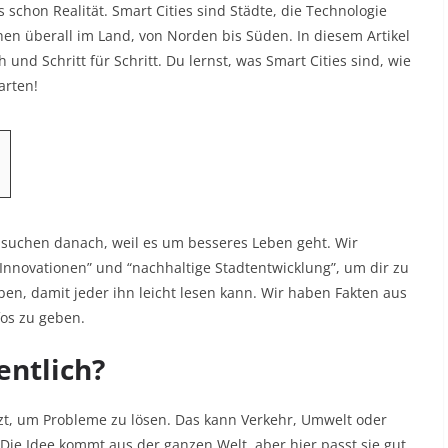
 schon Realität. Smart Cities sind Städte, die Technologie
en überall im Land, von Norden bis Süden. In diesem Artikel
 und Schritt für Schritt. Du lernst, was Smart Cities sind, wie
arten!
 suchen danach, weil es um besseres Leben geht. Wir
 Innovationen” und “nachhaltige Stadtentwicklung”, um dir zu
eben, damit jeder ihn leicht lesen kann. Wir haben Fakten aus
os zu geben.
entlich?
etzt, um Probleme zu lösen. Das kann Verkehr, Umwelt oder
 Die Idee kommt aus der ganzen Welt, aber hier passt sie gut