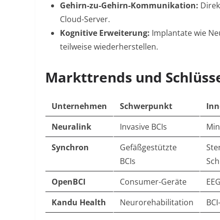
Gehirn-zu-Gehirn-Kommunikation:
Direk
Cloud-Server
.
Kognitive Erweiterung:
Implantate wie Neu
teilweise wiederherstellen
.
Markttrends und Schlüss
Unternehmen
Schwerpunkt
Inn
Neuralink
Invasive BCIs
Min
Synchron
Gefäßgestützte
Ste
BCIs
Sch
OpenBCI
Consumer-Geräte
EEG
Kandu Health
Neurorehabilitation
BCI