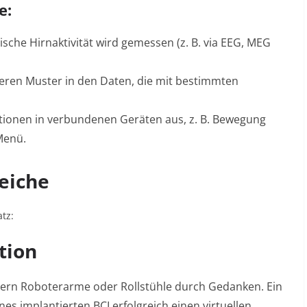
e:
sche Hirnaktivität wird gemessen (z. B. via EEG, MEG
ieren Muster in den Daten, die mit bestimmten
tionen in verbundenen Geräten aus, z. B. Bewegung
Menü.
eiche
tz:
tion
ern Roboterarme oder Rollstühle durch Gedanken. Ein
nes implantierten BCI erfolgreich einen virtuellen