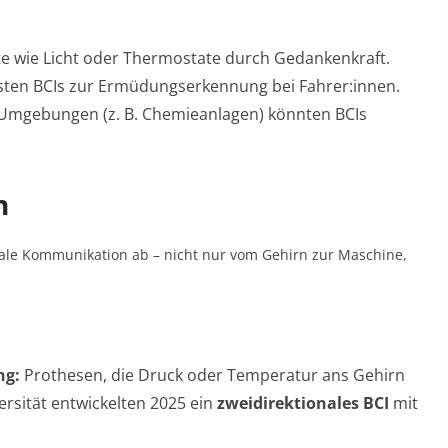
te wie Licht oder Thermostate durch Gedankenkraft
.
sten BCIs zur Ermüdungserkennung bei Fahrer:innen
.
 Umgebungen (z. B. Chemieanlagen) könnten BCIs
n
onale Kommunikation ab – nicht nur vom Gehirn zur Maschine,
ng:
Prothesen, die Druck oder Temperatur ans Gehirn
rsität entwickelten 2025 ein
zweidirektionales BCI
mit