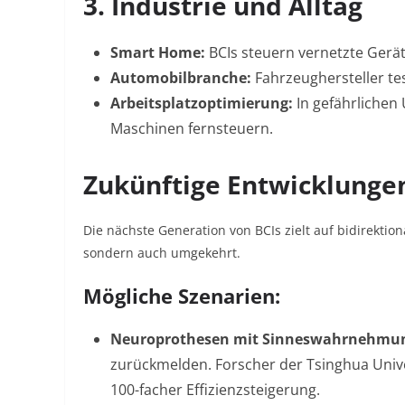
3. Industrie und Alltag
Smart Home:
BCIs steuern vernetzte Gerä
Automobilbranche:
Fahrzeughersteller te
Arbeitsplatzoptimierung:
In gefährlichen
Maschinen fernsteuern
.
Zukünftige Entwicklunge
Die nächste Generation von BCIs zielt auf bidirekti
sondern auch umgekehrt.
Mögliche Szenarien:
Neuroprothesen mit Sinneswahrnehmu
zurückmelden. Forscher der Tsinghua Unive
100-facher Effizienzsteigerung
.