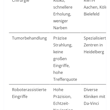
Chirurgie
Risiko,
RWTH
schnellere
Aachen, Köln,
Erholung,
Bielefeld
weniger
Narben
Tumorbehandlung
Präzise
Spezialisierte
Strahlung,
Zentren in
keine
Heidelberg
großen
Eingriffe,
hohe
Trefferquote
Roboterassistierte
Hohe
Diverse
Eingriffe
Präzision,
Kliniken mit
Echtzeit-
Da-Vinci