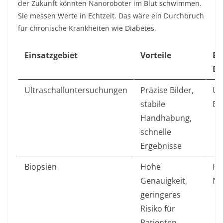
der Zukunft könnten Nanoroboter im Blut schwimmen.
Sie messen Werte in Echtzeit. Das wäre ein Durchbruch
für chronische Krankheiten wie Diabetes.
Einsatzgebiet
Vorteile
Be
De
Ultraschalluntersuchungen
Präzise Bilder,
Un
stabile
Es
Handhabung,
schnelle
Ergebnisse
Biopsien
Hohe
Pr
Genauigkeit,
N
geringeres
Risiko für
Patienten,