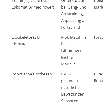
Trainingsgeräte (z.B.
Unterstützung
Helios 
Lokomat, ArmeoPower)
bei Gang- und
Marien
Armtraining,
Anpassung an
Fortschritt
Exoskelette (z.B.
Mobilitätshilfe
Forsch
EksoNR)
bei
Lähmungen,
leichte
Modelle
Robotische Prothesen
EMG-
Divers
gesteuerte,
Rehabil
natürliche
Bewegungen,
Sensoren