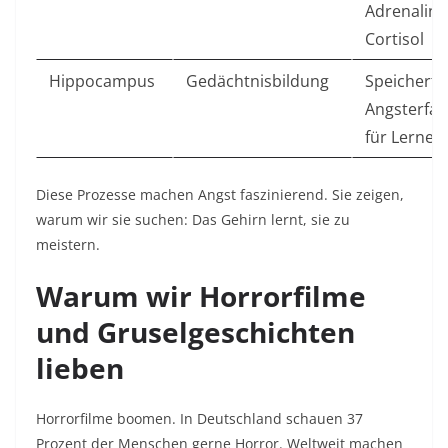
Adrenalin 
Cortisol ​
Hippocampus
Gedächtnisbildung
Speichert
Angsterfa
für Lernen ​
Diese Prozesse machen Angst faszinierend. Sie zeigen,
warum wir sie suchen: Das Gehirn lernt, sie zu
meistern.​
Warum wir Horrorfilme
und Gruselgeschichten
lieben
Horrorfilme boomen. In Deutschland schauen 37
Prozent der Menschen gerne Horror. Weltweit machen