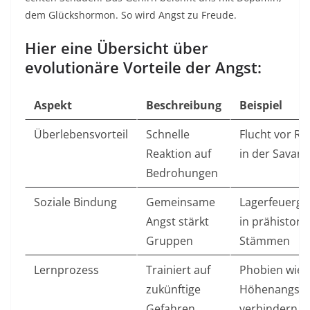
dem Glückshormon. So wird Angst zu Freude.​
Hier eine Übersicht über
evolutionäre Vorteile der Angst:
Aspekt
Beschreibung
Beispiel
Überlebensvorteil
Schnelle
Flucht vor Ra
Reaktion auf
in der Savanne
Bedrohungen
Soziale Bindung
Gemeinsame
Lagerfeuerge
Angst stärkt
in prähistori
Gruppen
Stämmen ​
Lernprozess
Trainiert auf
Phobien wie
zukünftige
Höhenangst
Gefahren
verhindern Unf