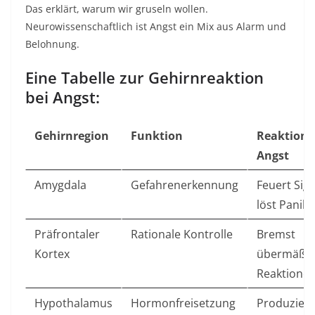
Das erklärt, warum wir gruseln wollen.
Neurowissenschaftlich ist Angst ein Mix aus Alarm und
Belohnung.​
Eine Tabelle zur Gehirnreaktion
bei Angst:
Gehirnregion
Funktion
Reaktion 
Angst
Amygdala
Gefahrenerkennung
Feuert Sign
löst Panik a
Präfrontaler
Rationale Kontrolle
Bremst
Kortex
übermäßig
Reaktionen 
Hypothalamus
Hormonfreisetzung
Produziert