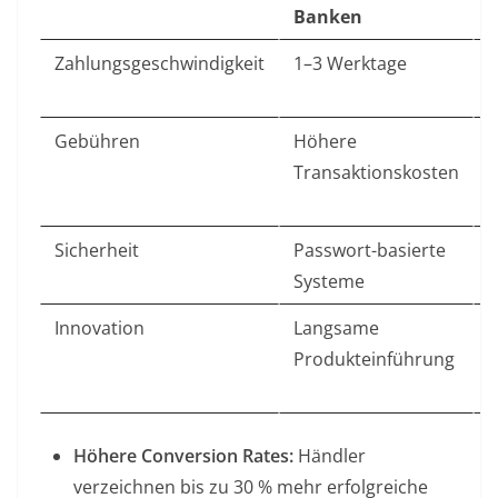
Banken
Zahlungsgeschwindigkeit
1–3 Werktage
S
T
Gebühren
Höhere
G
Transaktionskosten
d
A
Sicherheit
Passwort-basierte
Z
Systeme
A
Innovation
Langsame
S
Produkteinführung
E
n
Höhere Conversion Rates:
Händler
verzeichnen bis zu 30 % mehr erfolgreiche