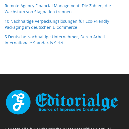
Remote Agency Financial Management: Die Zahlen, die
Wachstum von Stagnation trennen
10 Nachhaltige Verpackungslösungen für Eco-Friendly
Packaging im deutschen E-Commerce
5 Deutsche Nachhaltige Unternehmer, Deren Arbeit
Internationale Standards Setzt