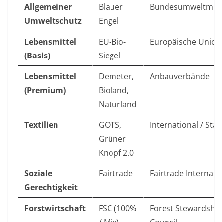
Allgemeiner
Blauer
Bundesumweltmini
Umweltschutz
Engel
Lebensmittel
EU-Bio-
Europäische Union
(Basis)
Siegel
Lebensmittel
Demeter,
Anbauverbände
(Premium)
Bioland,
Naturland
Textilien
GOTS,
International / Staa
Grüner
Knopf 2.0
Soziale
Fairtrade
Fairtrade Internati
Gerechtigkeit
Forstwirtschaft
FSC (100%
Forest Stewardship