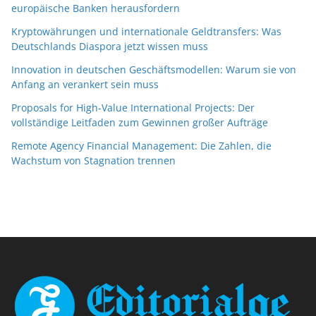
europäische Banken herausfordern
Kryptowährungen und internationale Geldtransfers: Was
Deutschlands Diaspora jetzt wissen muss
Innovation in deutschen Geschäftsmodellen: Warum sie von
Anfang an verankert sein muss
Proposals for High-Value International Projects: Der
vollständige Leitfaden zum Gewinnen großer Aufträge
Remote Agency Financial Management: Die Zahlen, die
Wachstum von Stagnation trennen