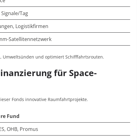
ce
 Signale/Tag
ungen, Logistikfirmen
m-Satellitennetzwerk
e, Umweltsünden und optimiert Schifffahrtsrouten
.
Finanzierung für Space-
dieser Fonds innovative Raumfahrtprojekte.
ure Fund
ES, OHB, Promus