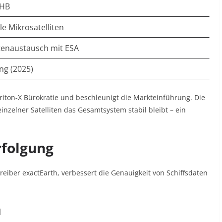
OHB
e Mikrosatelliten
tenaustausch mit ESA
ng (2025)
riton-X Bürokratie und beschleunigt die Markteinführung. Die
 einzelner Satelliten das Gesamtsystem stabil bleibt – ein
erfolgung
treiber exactEarth, verbessert die Genauigkeit von Schiffsdaten
l