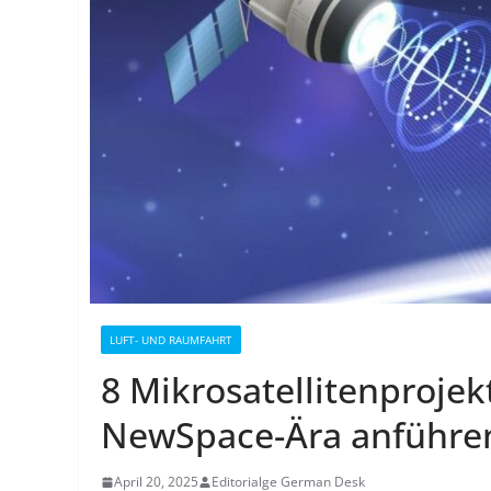
LUFT- UND RAUMFAHRT
8 Mikrosatellitenproje
NewSpace-Ära anführe
April 20, 2025
Editorialge German Desk