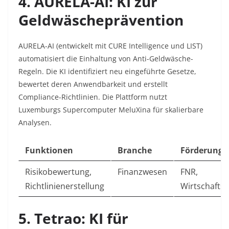
4. AURELA-AI: KI zur
Geldwäscheprävention
AURELA-AI
(entwickelt mit
CURE Intelligence
und
LIST
)
automatisiert die Einhaltung von Anti-Geldwäsche-
Regeln. Die KI identifiziert neu eingeführte Gesetze,
bewertet deren Anwendbarkeit und erstellt
Compliance-Richtlinien. Die Plattform nutzt
Luxemburgs Supercomputer
MeluXina
für skalierbare
Analysen.
Funktionen
Branche
Förderung
Risikobewertung,
Finanzwesen
FNR,
Richtlinienerstellung
Wirtschafts
5. Tetrao: KI für